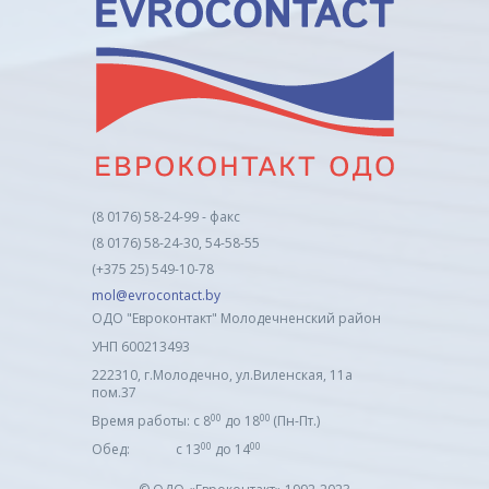
(8 0176) 58-24-99 - факс
(8 0176) 58-24-30, 54-58-55
(+375 25) 549-10-78
mol@evrocontact.by
ОДО "Евроконтакт" Молодечненский район
УНП 600213493
222310, г.Молодечно, ул.Виленская, 11а
пом.37
00
00
Время работы: с 8
до 18
(Пн-Пт.)
00
00
Обед: с 13
до 14