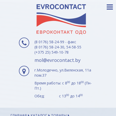
(8 0176) 58-24-99 - факс
(8 0176) 58-24-30, 54-58-55
(+375 25) 549-10-78
mol@evrocontact.by
г.Молодечно, ул.Виленская, 11а
пом.37
00
00
Время работы: с 8
до 18
(Пн-
Пт.)
00
00
Обед: с 13
до 14
ГЛАВНАЯ
КАТАЛОГ
ТОВАРЫ