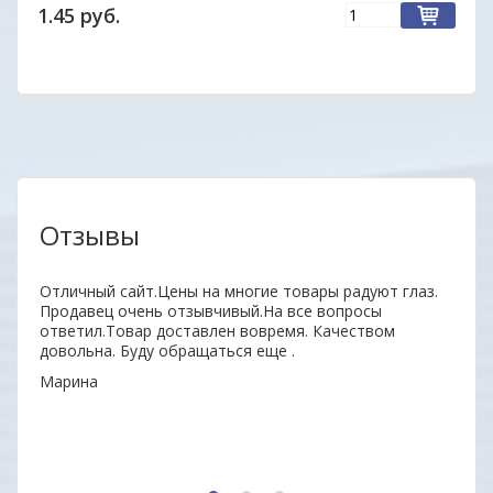
1.45 руб.
Отзывы
нь
Отличный сайт.Цены на многие товары радуют глаз.
Удобн
ыл
Продавец очень отзывчивый.На все вопросы
вним
 всем
ответил.Товар доставлен вовремя. Качеством
поку
довольна. Буду обращаться еще .
неор
Марина
Алек