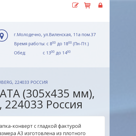
г.Молодечно, ул.Виленская, 11а пом.37
00
00
Время работы: с 8
до 18
(Пн-Пт.)
00
00
Обед: с 13
до 14
BERG, 224033 РОССИЯ
ТА (305х435 мм),
, 224033 Россия
апка-конверт с гладкой фактурой
азмера А3 изготовлена из плотного