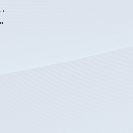
он
00