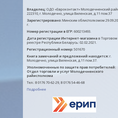
Владелец:
ОДО «Евроконтакт» Молодечненский рай
222310, г. Молодечно, улица Виленская, д.11 пом.37
Зарегистрировано:
Минским облисполкомом 29.09.20
г.
Номер регистрации в ЕГР:
600213493.
Дата регистрации Интернет-магазина
в Торговом
реестре Республики Беларусь: 02.02.2021.
Регистрационный номер:
501670
Книга замечаний и предложений находится:
г.
Молодечно, улица Виленская, д.11 пом.37.
Уполномоченные по защите прав потребителей:
Отдел торговли и услуг Молодечненского
райисполкома
Тел.: 8 0176 70-62-29, 8 0176 54-46-68
Подробнее