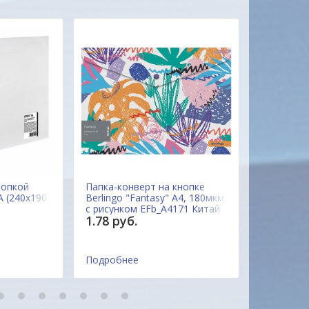
Александр
нопкой
Папка-конверт на кнопке
Папка-кон
(240х190
Berlingo "Fantasy" А4, 180мкм,
Berlingo "
с рисунком EFb_A4171 Китай
рисунком 
1.78 руб.
1.78 руб
м, STAFF,
Подробнее
Подробне
9
10
11
12
13
14
15