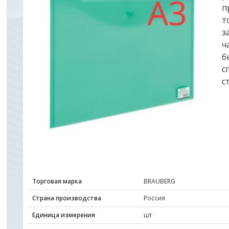
п
т
з
ч
б
с
с
Торговая марка
BRAUBERG
Страна производства
Россия
Единица измерения
шт