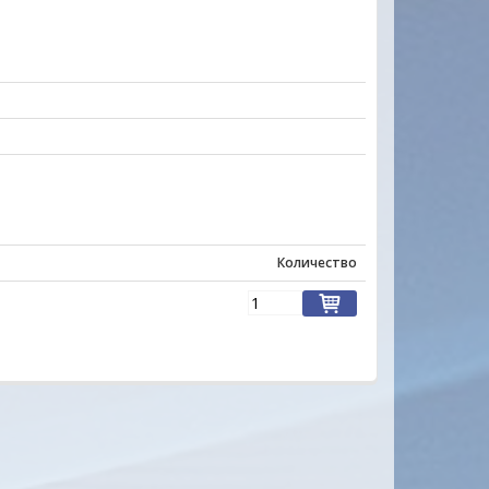
Количество
ы на многие товары
Удобный сайт... Цены, качество товаро
вец очень отзывчивый.На
внимательное и уважительное отноше
ил.Товар доставлен
покупателю с порога подкупают своей
 довольна. Буду
неординарностью... МО-ЛОД-ЦЫ !!!