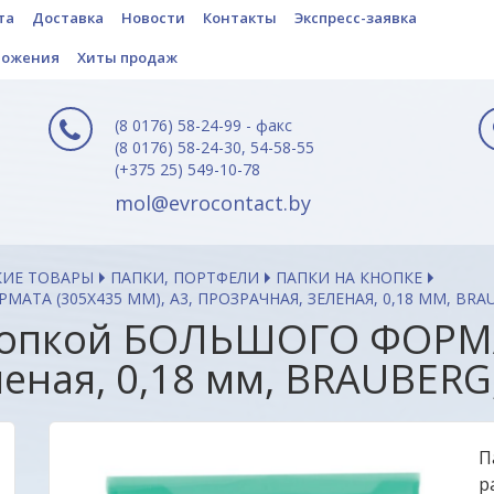
та
Доставка
Новости
Контакты
Экспресс-заявка
ложения
Хиты продаж
(8 0176) 58-24-99 - факс
(8 0176) 58-24-30, 54-58-55
(+375 25) 549-10-78
mol@evrocontact.by
КИЕ ТОВАРЫ
ПАПКИ, ПОРТФЕЛИ
ПАПКИ НА КНОПКЕ
ТА (305Х435 ММ), А3, ПРОЗРАЧНАЯ, ЗЕЛЕНАЯ, 0,18 ММ, BRAU
кнопкой БОЛЬШОГО ФОРМА
леная, 0,18 мм, BRAUBERG
П
р