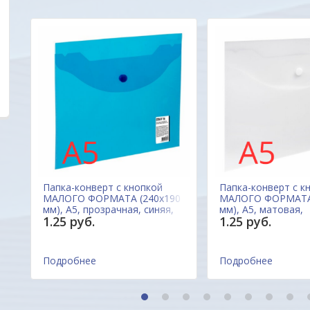
Марина
ОДО "Евроконтакт"
Папка-конверт с кнопкой
Папка-конверт с к
м,
МАЛОГО ФОРМАТА (240х190
МАЛОГО ФОРМАТА 
мм), А5, прозрачная, синяя,
мм), А5, матовая,
1.25 руб.
1.25 руб.
0,15 мм, STAFF, 270466,
прозрачная, 0,15 м
Россия
270463 Россия
Подробнее
Подробнее
1
2
3
4
5
6
7
8