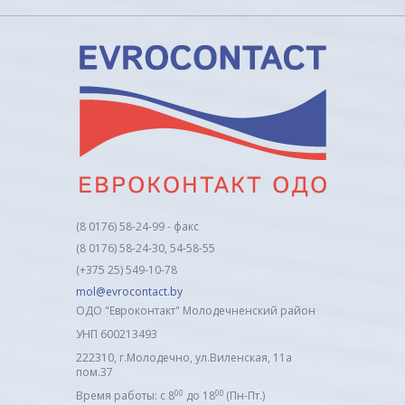
(8 0176) 58-24-99 - факс
(8 0176) 58-24-30, 54-58-55
(+375 25) 549-10-78
mol@evrocontact.by
ОДО "Евроконтакт" Молодечненский район
УНП 600213493
222310, г.Молодечно, ул.Виленская, 11а
пом.37
00
00
Время работы: с 8
до 18
(Пн-Пт.)