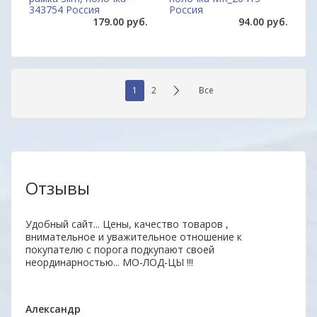
343754 Россия
Россия
179.00 руб.
94.00 руб.
1
2
Все
Отзывы
нь
Удобный сайт... Цены, качество товаров ,
Отли
ыл
внимательное и уважительное отношение к
Прод
 всем
покупателю с порога подкупают своей
отве
неординарностью... МО-ЛОД-ЦЫ !!!
дово
Мари
Александр