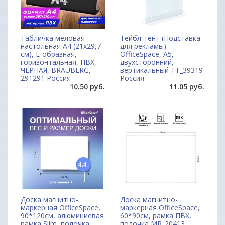
Табличка меловая
Тейбл-тент (Подставка
настольная А4 (21x29,7
для рекламы)
см), L-образная,
OfficeSpace, А5,
горизонтальная, ПВХ,
двухсторонний,
ЧЕРНАЯ, BRAUBERG,
вертикальный TT_39319
291291 Россия
Россия
10.50 руб.
11.05 руб.
Доска магнитно-
Доска магнитно-
маркерная OfficeSpace,
маркерная OfficeSpace,
90*120см, алюминиевая
60*90см, рамка ПВХ,
рамка Slim, полочка
полочка MR_20413