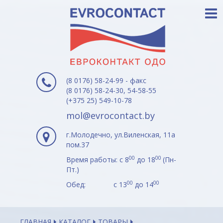
(8 0176) 58-24-99 - факс
(8 0176) 58-24-30, 54-58-55
(+375 25) 549-10-78
mol@evrocontact.by
г.Молодечно, ул.Виленская, 11а
пом.37
00
00
Время работы: с 8
до 18
(Пн-
Пт.)
00
00
Обед: с 13
до 14
ГЛАВНАЯ
КАТАЛОГ
ТОВАРЫ