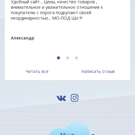
аз.
Удобный сайт... Цены, качество товаров ,
Уваж
внимательное и уважительное отношение к
заин
покупателю с порога подкупают своей
удоб
неординарностью... МО-ЛОД-ЦЫ !!!
Ваши
ОДО 
Александр
1
2
3
Читать все
Написать отзыв