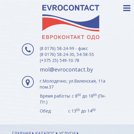
(8 0176) 58-24-99 - факс
(8 0176) 58-24-30, 54-58-55
(+375 25) 549-10-78
mol@evrocontact.by
г.Молодечно, ул.Виленская, 11а
пом.37
00
00
Время работы: с 8
до 18
(Пн-
Пт.)
00
00
Обед: с 13
до 14
ГЛАВНАЯ
КАТАЛОГ
УСЛУГИ