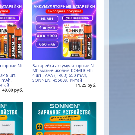
яторные Ni-
Батарейки аккумуляторные Ni-
Mh мизинчиковые КОМПЛЕКТ
Р 8 шт.
4 шт., AAA (HR03) 650 mAh,
0 mAh,
SONNEN, 455609, Китай
итай
11.25 руб.
49.80 руб.