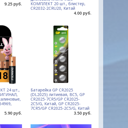
КОМПЛЕКТ 20 шт., блистер,
9.25 руб.
CR2032-2CRU20, Китай
4.00 руб.
Т 24 шт.,
Батарейка GP CR2025
РИГИНАЛ,
(DL2025) литиевая, BC5, GP
лкалиновые,
CR2025-7CR5/GP CR2025-
64969,
2C5/G, Китай, GP CR2025-
7CR5/GP CR2025-2C5/G, Китай
5.90 руб.
3.50 руб.