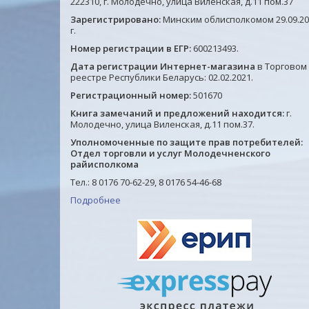
222310, г. Молодечно, улица Виленская, д.11 пом.37
Зарегистрировано:
Минским облисполкомом 29.09.20
г.
Номер регистрации в ЕГР:
600213493.
Дата регистрации Интернет-магазина
в Торговом
реестре Республики Беларусь: 02.02.2021.
Регистрационный номер:
501670
Книга замечаний и предложений находится:
г.
Молодечно, улица Виленская, д.11 пом.37.
Уполномоченные по защите прав потребителей:
Отдел торговли и услуг Молодечненского
райисполкома
Тел.: 8 0176 70-62-29, 8 0176 54-46-68
Подробнее