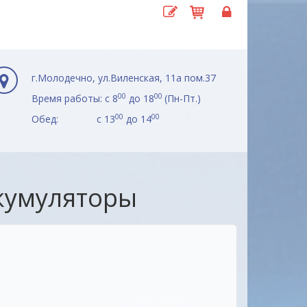
г.Молодечно, ул.Виленская, 11а пом.37
00
00
Время работы: с 8
до 18
(Пн-Пт.)
00
00
Обед: с 13
до 14
кумуляторы