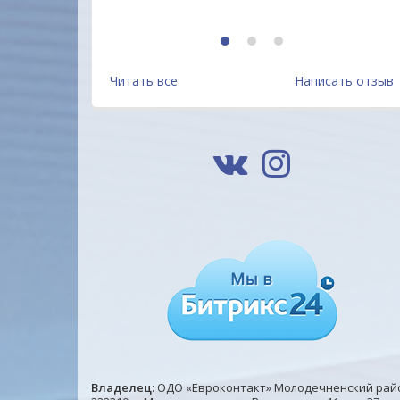
1
2
3
Читать все
Написать отзыв
Владелец:
ОДО «Евроконтакт» Молодечненский рай