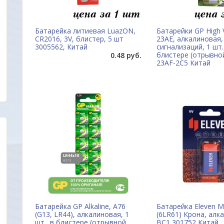
Батарейка литиевая LuazON,
Батарейки GP High V
CR2016, 3V, блистер, 5 шт
23AE, алкалиновая,
3005562, Китай
сигнализаций, 1 шт.
блистере (отрывной
0.48 руб.
23AF-2C5 Китай
Уважаемые друзья, партнеры и клиенты. Мы
Удобный сайт... Цен
очень заинтересованы в том, чтобы
внимательное и ув
наш новый сайт был удобен прежде всего для
покупателю с поро
Вас. Будем благодарны всем Вашим
неординарностью...
пожеланиям и предложениям!
Батарейка GP Alkaline, A76
Батарейка Eleven 
ОДО "Евроконтакт"
Александр
(G13, LR44), алкалиновая, 1
(6LR61) Крона, алк
шт., в блистере (отрывной
BC1 301752 Китай