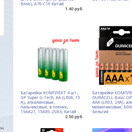
блок), A76-С10 Китай
1.40 руб.
Батарейки КОМПЛЕКТ 4 шт.,
Батарейки КОМПЛЕК
GP Super G-Tech, AA (LR06, 15
DURACELL Basic О
А), алкалиновые,
ААА (LR03, 24А), а
пальчиковые, в пленке,
мизинчиковые, Б00
15AA21, 15ARS-2SB4, Китай
Бельгия
2.50 руб.
он