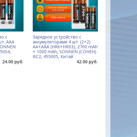
во с
Зарядное устройство с
шт. AAA
аккумуляторами 4 шт. (2+2)
 SONNEN
AA+AAA (HR6+HR03), 2700 mAh
55004,
+ 1000 mAh, SONNEN (СОНЕН)
BC2, 455005, Китай
24.00 руб.
42.00 руб.