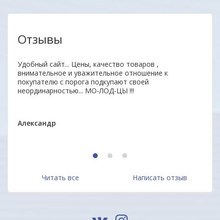
Отзывы
аз.
Удобный сайт... Цены, качество товаров ,
Уваж
внимательное и уважительное отношение к
заин
покупателю с порога подкупают своей
удоб
неординарностью... МО-ЛОД-ЦЫ !!!
Ваши
ОДО 
Александр
1
2
3
Читать все
Написать отзыв