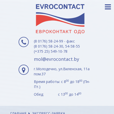
(8 0176) 58-24-99 - факс
(8 0176) 58-24-30, 54-58-55
(+375 25) 549-10-78
mol@evrocontact.by
г.Молодечно, ул.Виленская, 11а
пом.37
00
00
Время работы: с 8
до 18
(Пн-
Пт.)
00
00
Обед: с 13
до 14
ГЛАВНАЯ
ЭКСПРЕСС-ЗАЯВКА