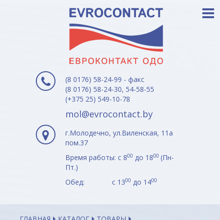
(8 0176) 58-24-99 - факс
(8 0176) 58-24-30, 54-58-55
(+375 25) 549-10-78
mol@evrocontact.by
г.Молодечно, ул.Виленская, 11а
пом.37
00
00
Время работы: с 8
до 18
(Пн-
Пт.)
00
00
Обед: с 13
до 14
ГЛАВНАЯ
КАТАЛОГ
ТОВАРЫ