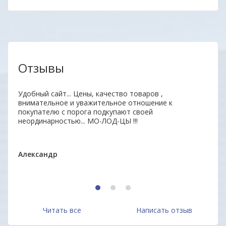
Отзывы
аз.
Удобный сайт... Цены, качество товаров ,
Уваж
внимательное и уважительное отношение к
заин
покупателю с порога подкупают своей
удоб
неординарностью... МО-ЛОД-ЦЫ !!!
Ваши
ОДО 
Александр
1
2
3
Читать все
Написать отзыв