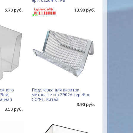
арт. 0220416, РБ
5.70 руб.
13.90 руб.
ажного
Подставка для визиток
9см,
металл.сетка Z902A серебро
рачная
СОФТ, Китай
3.90 руб.
3.50 руб.