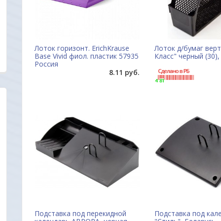
Лоток горизонт. ErichKrause
Лоток д/бумаг верт
Base Vivid фиол. пластик 57935
Класс" черный (30),
Россия
8.11 руб.
Уважаемые друзья, партнеры и клиенты. Мы
Отличный сайт.Цен
очень заинтересованы в том, чтобы
радуют глаз. Прода
наш новый сайт был удобен прежде всего для
все вопросы ответ
Вас. Будем благодарны всем Вашим
вовремя. Качеством
пожеланиям и предложениям!
обращаться еще .
Марина
ОДО "Евроконтакт"
Подставка под перекидной
Подставка под кал