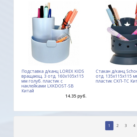
Подставка д/канц LOREX KIDS
Стакан д/канц Scho
вращающ. 3 отд. 160х105х115
отд. 135х115х115 м
мм голуб. пластик с
пластик СКП-ТС Ки
наклейками LXKDOST-SB
Китай
14.35 руб.
1
2
3
4