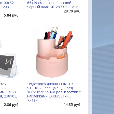
0х100х62
65х49 см прозр.верх.слой
8С203
черный пластик 2879.П Россия
28.70 руб.
5.84 руб.
иток
Подставка д/канц LOREX KIDS
ERG
STICKERS вращающ. 3 отд.
мм, на 50
160х105х115 мм роз. пластик с
я, 238103,
наклейками LXKDOST-PK
Китай
2.86 руб.
14.35 руб.