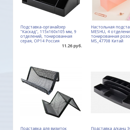
Подставка-органайзер
Настольная подста
"Каскад", 115х160х105 мм, 9
MESHU, 4 отделени
отделений, тонированная
тонированная розо
серая, ОР14 Россия
MS_47708 Китай
11.26 руб.
Подставка для визиток
Подставка д/канц Э