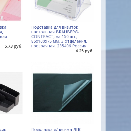
вка
Подставка для визиток
я,
настольная BRAUBERG-
вая
CONTRACT, на 150 шт.,
85х100х75 мм, 3 отделения,
прозрачная, 235406 Россия
6.73 руб.
4.25 руб.
сир
Подкладка д/письма ДПС