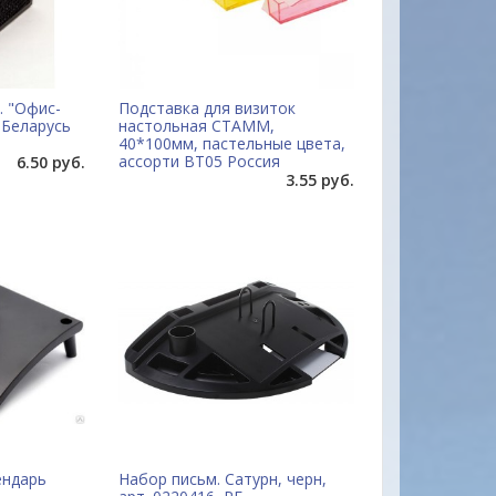
. "Офис-
Подставка для визиток
 Беларусь
настольная СТАММ,
40*100мм, пастельные цвета,
ассорти ВТ05 Россия
6.50 руб.
3.55 руб.
ы на многие товары
Удобный сайт... Цены, качество товаро
вец очень отзывчивый.На
внимательное и уважительное отноше
ил.Товар доставлен
покупателю с порога подкупают своей
 довольна. Буду
неординарностью... МО-ЛОД-ЦЫ !!!
Александр
ендарь
Набор письм. Сатурн, черн,