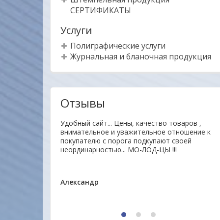
СЕРТИФИКАТЫ
Услуги
Полиграфические услуги
Журнальная и бланочная продукция
Отзывы
гие товары
Удобный сайт... Цены, качество товаров ,
нь отзывчивый.На
внимательное и уважительное отношение к
 доставлен
покупателю с порога подкупают своей
на. Буду
неординарностью... МО-ЛОД-ЦЫ !!!
Александр
1
2
3