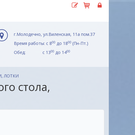
г.Молодечно, ул.Виленская, 11а пом.37
00
00
Время работы: с 8
до 18
(Пн-Пт.)
00
00
Обед: с 13
до 14
, ЛОТКИ
го стола,