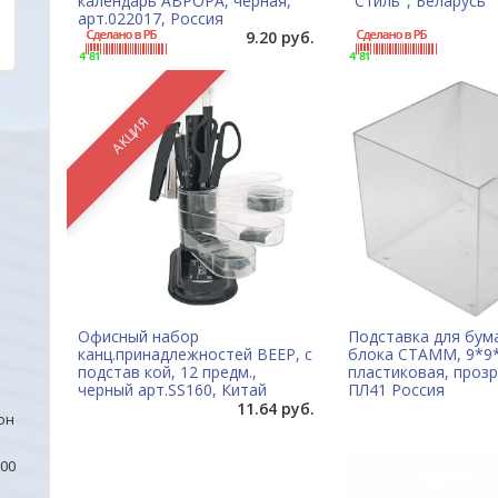
календарь АВРОРА, черная,
"Стиль", Беларусь
арт.022017, Россия
9.20 руб.
АКЦИЯ
Офисный набор
Подставка для бум
канц.принадлежностей ВЕЕР, с
блока СТАММ, 9*9*
подстав кой, 12 предм.,
пластиковая, проз
черный арт.SS160, Китай
ПЛ41 Россия
11.64 руб.
он
00