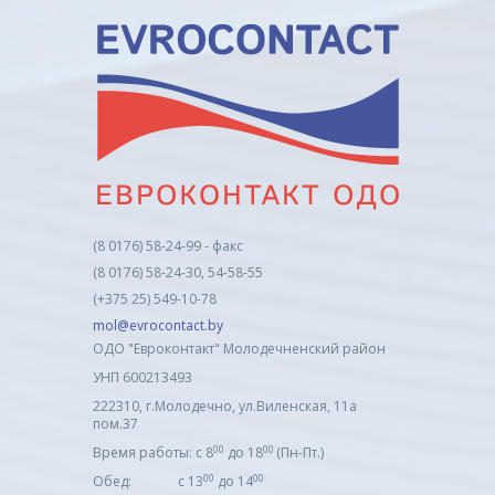
(8 0176) 58-24-99 - факс
(8 0176) 58-24-30, 54-58-55
(+375 25) 549-10-78
mol@evrocontact.by
ОДО "Евроконтакт" Молодечненский район
УНП 600213493
222310, г.Молодечно, ул.Виленская, 11а
пом.37
00
00
Время работы: с 8
до 18
(Пн-Пт.)
00
00
Обед: с 13
до 14