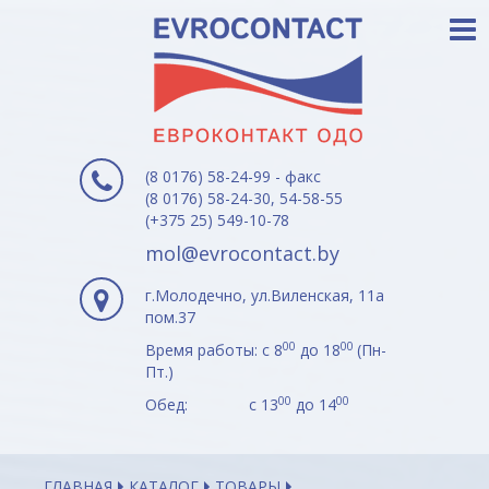
(8 0176) 58-24-99 - факс
(8 0176) 58-24-30, 54-58-55
(+375 25) 549-10-78
mol@evrocontact.by
г.Молодечно, ул.Виленская, 11а
пом.37
00
00
Время работы: с 8
до 18
(Пн-
Пт.)
00
00
Обед: с 13
до 14
ГЛАВНАЯ
КАТАЛОГ
ТОВАРЫ