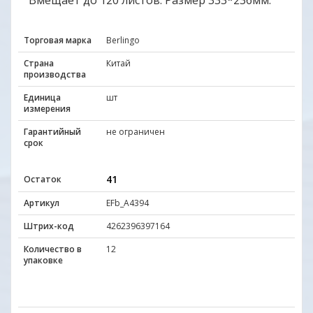
Вмещает до 120 листов. Размер 333*236мм.
Торговая марка
Berlingo
Страна
Китай
производства
Единица
шт
измерения
Гарантийный
не ограничен
срок
41
Остаток
Артикул
EFb_A4394
Штрих-код
4262396397164
Количество в
12
упаковке