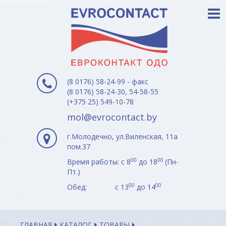
(8 0176) 58-24-99 - факс
(8 0176) 58-24-30, 54-58-55
(+375 25) 549-10-78
mol@evrocontact.by
г.Молодечно, ул.Виленская, 11а
пом.37
00
00
Время работы: с 8
до 18
(Пн-
Пт.)
00
00
Обед: с 13
до 14
ГЛАВНАЯ
КАТАЛОГ
ТОВАРЫ