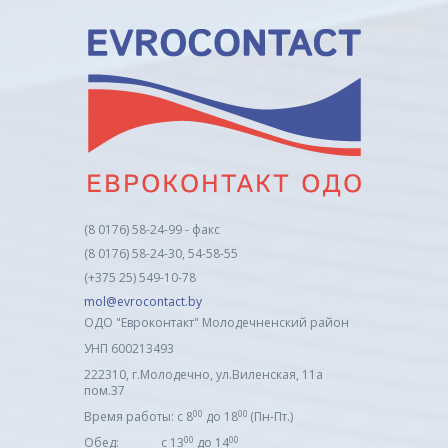
(8 0176) 58-24-99 - факс
(8 0176) 58-24-30, 54-58-55
(+375 25) 549-10-78
mol@evrocontact.by
ОДО "Евроконтакт" Молодечненский район
УНП 600213493
222310, г.Молодечно, ул.Виленская, 11а
пом.37
00
00
Время работы: с 8
до 18
(Пн-Пт.)
00
00
Обед: с 13
до 14