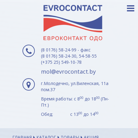
(8 0176) 58-24-99 - факс
(8 0176) 58-24-30, 54-58-55
(+375 25) 549-10-78
mol@evrocontact.by
г.Молодечно, ул.Виленская, 11а
пом.37
00
00
Время работы: с 8
до 18
(Пн-
Пт.)
00
00
Обед: с 13
до 14
ГЛАВНАЯ
КАТАЛОГ
ТОВАРЫ
АКЦИЯ