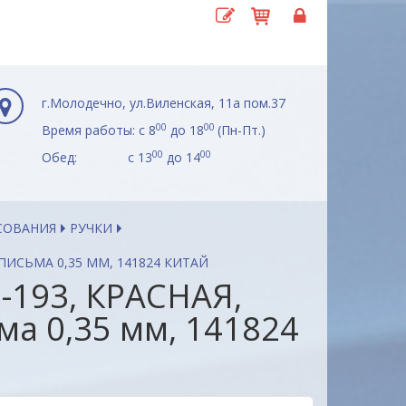
г.Молодечно, ул.Виленская, 11а пом.37
00
00
Время работы: с 8
до 18
(Пн-Пт.)
00
00
Обед: с 13
до 14
СОВАНИЯ
РУЧКИ
 ПИСЬМА 0,35 ММ, 141824 КИТАЙ
P-193, КРАСНАЯ,
ма 0,35 мм, 141824