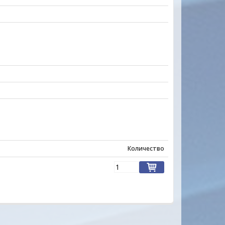
Количество
ы на многие товары
Уважаемые друзья, партнеры и клиен
вец очень отзывчивый.На
очень заинтересованы в том, чтобы
ил.Товар доставлен
наш новый сайт был удобен прежде вс