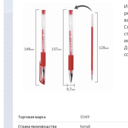
И
р
в
С
с
и
Д
с
Торговая марка
STAFF
Страна производства
Китай