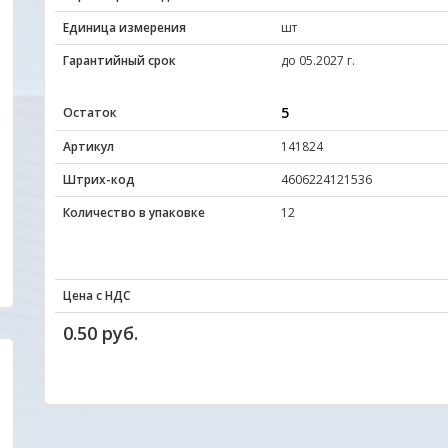
Единица измерения
шт
Гарантийный срок
до 05.2027 г.
5
Остаток
Артикул
141824
Штрих-код
4606224121536
Количество в упаковке
12
Цена с НДС
0.50 руб.
Удобный сайт... Цены, качество товаров ,
Отличный сайт.Цен
внимательное и уважительное отношение к
радуют глаз. Прода
покупателю с порога подкупают своей
все вопросы ответ