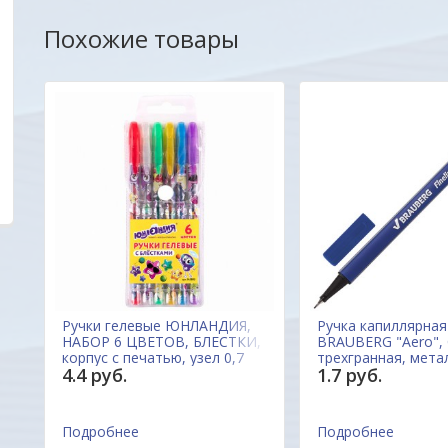
неординарностью... МО-ЛОД-ЦЫ !!!
вовремя. Качеством
Похожие товары
обращаться еще .
Марина
Александр
Ручки гелевые ЮНЛАНДИЯ,
Ручка капиллярная
Я,
НАБОР 6 ЦВЕТОВ, БЛЕСТКИ,
BRAUBERG "Aero",
корпус с печатью, узел 0,7
трехгранная, мета
4.4 руб.
1.7 руб.
мм, линия письма 0,5 мм,
наконечник, линия
142802 Китай
мм, 142253, Китай
Подробнее
Подробнее