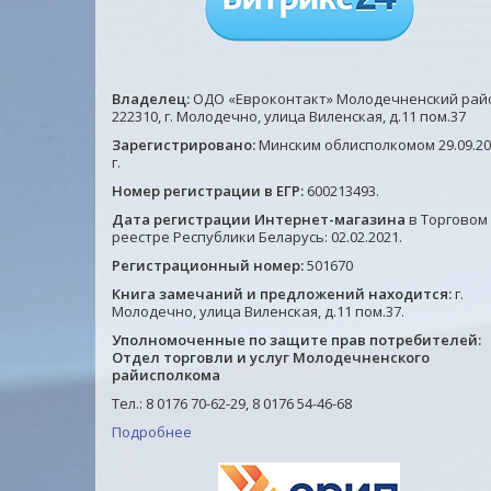
Владелец:
ОДО «Евроконтакт» Молодечненский рай
222310, г. Молодечно, улица Виленская, д.11 пом.37
Зарегистрировано:
Минским облисполкомом 29.09.20
г.
Номер регистрации в ЕГР:
600213493.
Дата регистрации Интернет-магазина
в Торговом
реестре Республики Беларусь: 02.02.2021.
Регистрационный номер:
501670
Книга замечаний и предложений находится:
г.
Молодечно, улица Виленская, д.11 пом.37.
Уполномоченные по защите прав потребителей:
Отдел торговли и услуг Молодечненского
райисполкома
Тел.: 8 0176 70-62-29, 8 0176 54-46-68
Подробнее