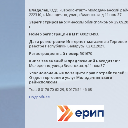
Владелец:
ОДО «Евроконтакт» Молодечненский рай
222310, г. Молодечно, улица Виленская, д.11 пом.37
Зарегистрировано:
Минским облисполкомом 29.09.20
г.
Номер регистрации в ЕГР:
600213493.
Дата регистрации Интернет-магазина
в Торговом
Ручка капиллярная (линер)
Ручка стираемая гелевая
реестре Республики Беларусь: 02.02.2021.
ЧЕРНАЯ, BRAUBERG "FINE
BRAUBERG "REWIND", СИНЯ
040", шестигранная, линия
игольчатый узел 0,5 мм,
Регистрационный номер:
501670
1.55 руб.
2.75 руб.
письма 0,4 мм, 144139, Китай
линия письма 0,35 мм,
Книга замечаний и предложений находится:
г.
144095, Китай
Молодечно, улица Виленская, д.11 пом.37.
Уполномоченные по защите прав потребителей:
Подробнее
Подробнее
Отдел торговли и услуг Молодечненского
райисполкома
Тел.: 8 0176 70-62-29, 8 0176 54-46-68
Подробнее