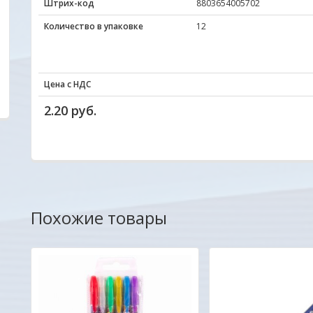
Штрих-код
8803654005702
ОДО "Евроконтакт"
Александр
Количество в упаковке
12
Цена с НДС
2.20 руб.
Похожие товары