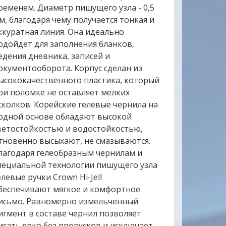
ременем. Диаметр пишущего узла - 0,5
м, благодаря чему получается тонкая и
ккуратная линия. Она идеально
одойдет для заполнения бланков,
едения дневника, записей и
окументооборота. Корпус сделан из
ысококачественного пластика, который
ри поломке не оставляет мелких
сколков. Корейские гелевые чернила на
одной основе обладают высокой
ветостойкостью и водостойкостью,
гновенно высыхают, не смазываются.
лагодаря гелеобразным чернилам и
пециальной технологии пишущего узла
елевые ручки Crown Hi-Jell
беспечивают мягкое и комфортное
исьмо. Равномерно измельченный
игмент в составе чернил позволяет
исать ярко без пропусков и исключает