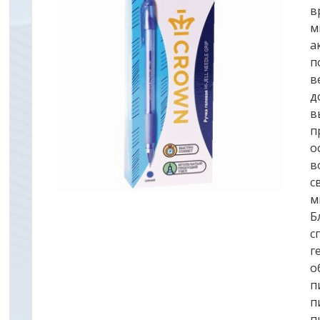
в
м
а
п
в
д
в
п
о
в
с
м
Б
с
г
о
п
п
п