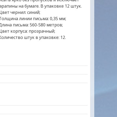
арапины на бумаге. В упаковке 12 штук.
 Цвет чернил: синий;
 Толщина линии письма: 0,35 мм;
 Длина письма: 560-580 метров;
 Цвет корпуса: прозрачный;
 Количество штук в упаковке: 12.
ы, качество товаров ,
Отличный сайт.Цены на многие товар
ажительное отношение к
радуют глаз. Продавец очень отзывчи
га подкупают своей
все вопросы ответил.Товар доставле
 МО-ЛОД-ЦЫ !!!
вовремя. Качеством довольна. Буду
обращаться еще .