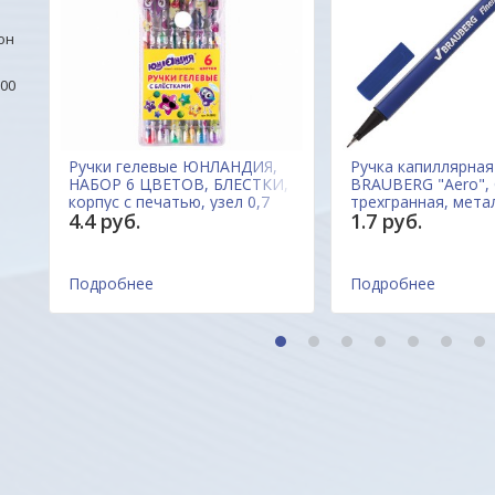
он
00
Ручки гелевые ЮНЛАНДИЯ,
Ручка капиллярная
Я,
НАБОР 6 ЦВЕТОВ, БЛЕСТКИ,
BRAUBERG "Aero",
корпус с печатью, узел 0,7
трехгранная, мета
4.4 руб.
1.7 руб.
мм, линия письма 0,5 мм,
наконечник, линия
142802 Китай
мм, 142253, Китай
Подробнее
Подробнее
1
2
3
4
5
6
7