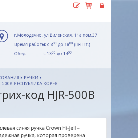
г.Молодечно, ул.Виленская, 11а пом.37
00
00
Время работы: с 8
до 18
(Пн-Пт.)
00
00
Обед: с 13
до 14
СОВАНИЯ
РУЧКИ
JR-500B РЕСПУБЛИКА КОРЕЯ
штрих-код HJR-500B
елевая синяя ручка Crown Hi-Jell –
адежная ручка, которая проверена