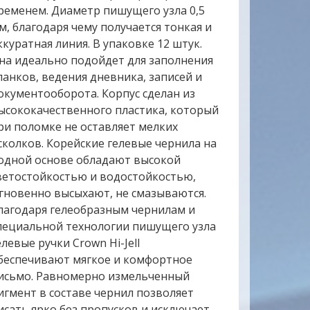
ременем. Диаметр пишущего узла 0,5
м, благодаря чему получается тонкая и
ккуратная линия. В упаковке 12 штук.
на идеально подойдет для заполнения
ланков, ведения дневника, записей и
окументооборота. Корпус сделан из
ысококачественного пластика, который
ри поломке не оставляет мелких
сколков. Корейские гелевые чернила на
одной основе обладают высокой
ветостойкостью и водостойкостью,
гновенно высыхают, не смазываются.
лагодаря гелеобразным чернилам и
пециальной технологии пишущего узла
елевые ручки Crown Hi-Jell
беспечивают мягкое и комфортное
исьмо. Равномерно измельченный
игмент в составе чернил позволяет
исать ярко без пропусков и исключает