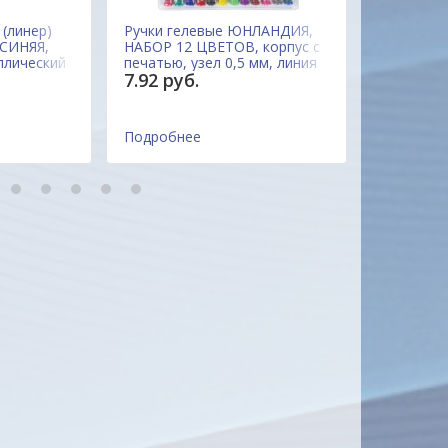
 (линер)
Ручки гелевые ЮНЛАНДИЯ,
Ручка кап
 СИНЯЯ,
НАБОР 12 ЦВЕТОВ, корпус с
СИНЯЯ CE
ллический
печатью, узел 0,5 мм, линия
трехгранн
7.92 руб.
1.85 руб
 письма 0,4
письма 0,35 мм, 142800
0,3 мм, 46
Китай
Чехия
Подробнее
Подробне
8
9
10
11
12