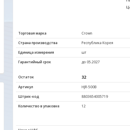
ц
Торговая марка
Crown
Страна производства
Республика Корея
Единица измерения
шт
Гарантийный срок
до 05.2027
32
Остаток
Артикул
HJR-500B
Штрих-код
8803654005719
Удобный сайт... Цены, качество товаров ,
Отличный сайт.Цен
Количество в упаковке
12
внимательное и уважительное отношение к
радуют глаз. Прода
покупателю с порога подкупают своей
все вопросы ответ
неординарностью... МО-ЛОД-ЦЫ !!!
вовремя. Качеством
обращаться еще .