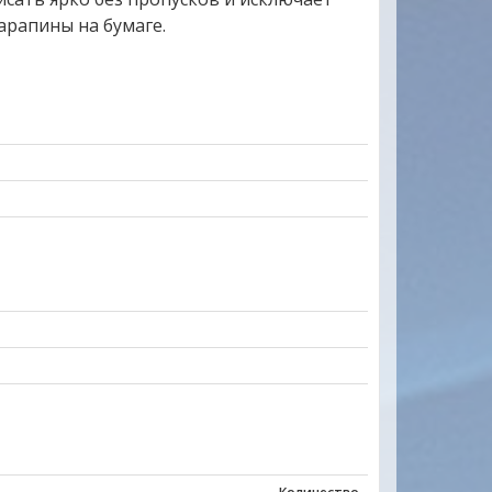
арапины на бумаге.
ы на многие товары
Уважаемые друзья, партнеры и клиен
вец очень отзывчивый.На
очень заинтересованы в том, чтобы
ил.Товар доставлен
наш новый сайт был удобен прежде вс
 довольна. Буду
Вас. Будем благодарны всем Вашим
пожеланиям и предложениям!