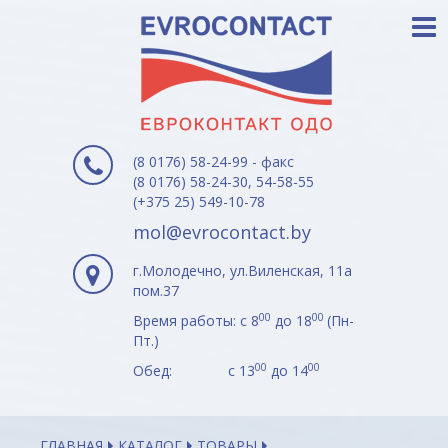
(8 0176) 58-24-99 - факс
(8 0176) 58-24-30, 54-58-55
(+375 25) 549-10-78
mol@evrocontact.by
г.Молодечно, ул.Виленская, 11а
пом.37
00
00
Время работы: с 8
до 18
(Пн-
Пт.)
00
00
Обед: с 13
до 14
ГЛАВНАЯ
КАТАЛОГ
ТОВАРЫ