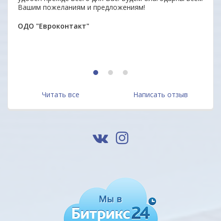
Вашим пожеланиям и предложениям!
неор
ОДО "Евроконтакт"
Алек
1
2
3
Читать все
Написать отзыв