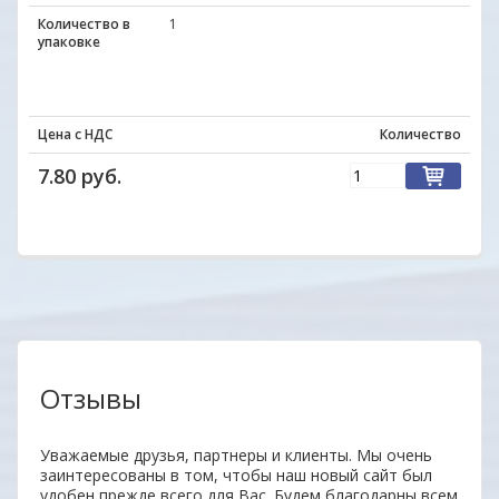
Количество в
1
упаковке
Цена с НДС
Количество
7.80 руб.
Отзывы
аз.
Уважаемые друзья, партнеры и клиенты. Мы очень
Удобн
заинтересованы в том, чтобы наш новый сайт был
вним
удобен прежде всего для Вас. Будем благодарны всем
поку