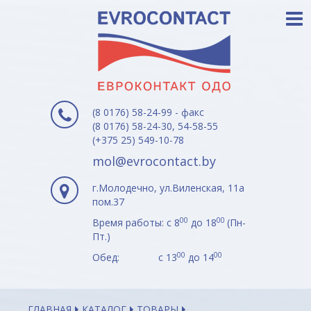
(8 0176) 58-24-99 - факс
(8 0176) 58-24-30, 54-58-55
(+375 25) 549-10-78
mol@evrocontact.by
г.Молодечно, ул.Виленская, 11а
пом.37
00
00
Время работы: с 8
до 18
(Пн-
Пт.)
00
00
Обед: с 13
до 14
ГЛАВНАЯ
КАТАЛОГ
ТОВАРЫ