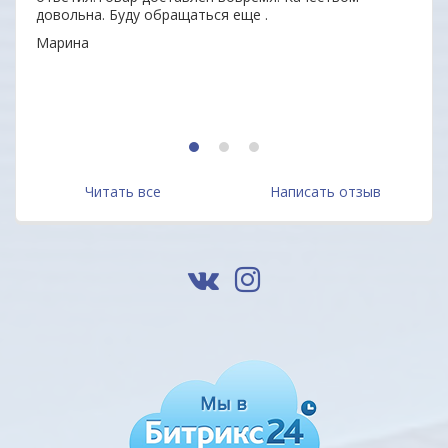
довольна. Буду обращаться еще .
неор
Марина
Алек
1
2
3
Читать все
Написать отзыв