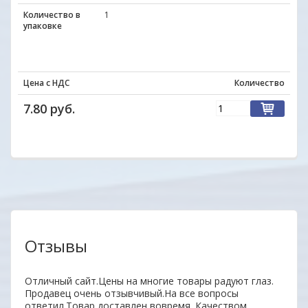
Количество в
1
упаковке
Цена с НДС
Количество
7.80 руб.
Отзывы
нь
Отличный сайт.Цены на многие товары радуют глаз.
Удобн
ыл
Продавец очень отзывчивый.На все вопросы
вним
 всем
ответил.Товар доставлен вовремя. Качеством
поку