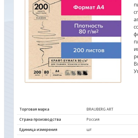
п
с
а
с
ф
п
и
р
В
У
Торговая марка
BRAUBERG ART
Страна производства
Россия
Единица измерения
шт