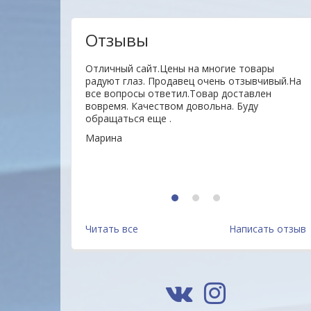
Отзывы
ы и клиенты. Мы
Отличный сайт.Цены на многие товары
м, чтобы
радуют глаз. Продавец очень отзывчивый.На
 прежде всего для
все вопросы ответил.Товар доставлен
м Вашим
вовремя. Качеством довольна. Буду
м!
обращаться еще .
Марина
1
2
3
Бумага цветная BRAUBERG,
Бумага цветная BRAUBERG,
А4, 80 г/м2, 100 л., интенсив,
А4, 80 г/м2, 100 л., интенсив
Читать все
Написать отзыв
желтая, для офисной
зеленая, для офисной
13.6 руб.
13.6 руб.
техники, 112450, Россия
техники, 112451, Россия
Подробнее
Подробнее