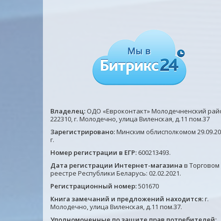
Владелец:
ОДО «Евроконтакт» Молодечненский рай
222310, г. Молодечно, улица Виленская, д.11 пом.37
Зарегистрировано:
Минским облисполкомом 29.09.20
г.
Номер регистрации в ЕГР:
600213493.
Дата регистрации Интернет-магазина
в Торговом
реестре Республики Беларусь: 02.02.2021.
Регистрационный номер:
501670
Книга замечаний и предложений находится:
г.
Молодечно, улица Виленская, д.11 пом.37.
Уполномоченные по защите прав потребителей: