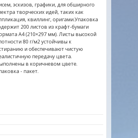
исем, эскизов, графики, для обширного
пектра творческих идей, таких как
ппликация, квиллинг, оригами.Упаковка
одержит 200 листов из крафт-бумаги
ормата А4 (210×297 мм). Листы высокой
лотности 80 г/м2 устойчивы к
стиранию и обеспечивают чистую
еалистичную передачу цвета.
ыполнены в коричневом цвете.
паковка - пакет.