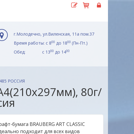
г.Молодечно, ул.Виленская, 11а пом.37
00
00
Время работы: с 8
до 18
(Пн-Пт.)
00
00
Обед: с 13
до 14
2485 РОССИЯ
А4(210х297мм), 80г/
сия
рафт-бумага BRAUBERG ART CLASSIC
деально подходит для всех видов