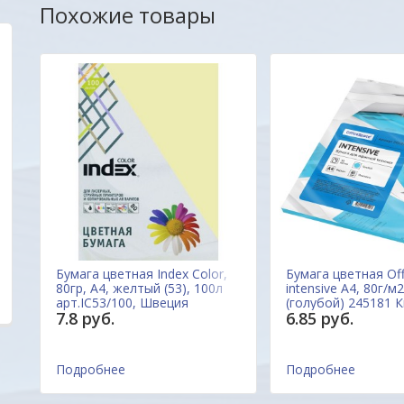
Похожие товары
Удобный сайт... Цены, качество товаров ,
Уважаемые друзья,
внимательное и уважительное отношение к
очень заинтересов
покупателю с порога подкупают своей
наш новый сайт был
неординарностью... МО-ЛОД-ЦЫ !!!
Вас. Будем благод
пожеланиям и пред
ОДО "Евроконтакт
Александр
Бумага цветная Index Color,
Бумага цветная Of
,
80гр, А4, желтый (53), 100л
intensive А4, 80г/м2
арт.IC53/100, Швеция
(голубой) 245181 
7.8 руб.
6.85 руб.
Подробнее
Подробнее