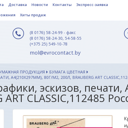
та
Доставка
Новости
Контакты
Экспресс-заявка
ложения
Хиты продаж
(8 0176) 58-24-99 - факс
(8 0176) 58-24-30, 54-58-55
(+375 25) 549-10-78
mol@evrocontact.by
БУМАЖНАЯ ПРОДУКЦИЯ
БУМАГА ЦВЕТНАЯ
ТИ, А4(210Х297ММ), 80Г/М2, 200Л, BRAUBERG ART CLASSIC,11
рафики, эскизов, печати, 
 ART CLASSIC,112485 Рос
К
и