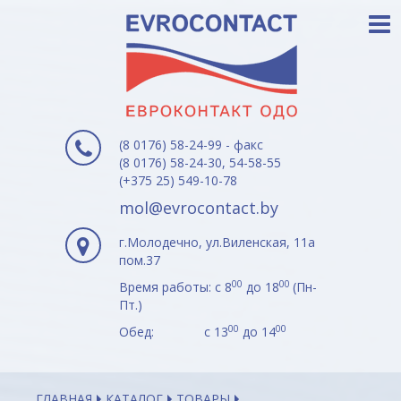
(8 0176) 58-24-99 - факс
(8 0176) 58-24-30, 54-58-55
(+375 25) 549-10-78
mol@evrocontact.by
г.Молодечно, ул.Виленская, 11а
пом.37
00
00
Время работы: с 8
до 18
(Пн-
Пт.)
00
00
Обед: с 13
до 14
ГЛАВНАЯ
КАТАЛОГ
ТОВАРЫ