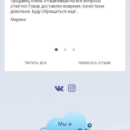
Продавец очень отзывчивый.На все вопросы
заин
ответил.Товар доставлен вовремя. Качеством
удоб
довольна. Буду обращаться еще .
Ваши
Марина
ОДО 
1
2
3
Читать все
Написать отзыв