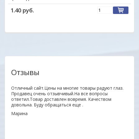
1.40 руб.
Отзывы
нь
Отличный сайт.Цены на многие товары радуют глаз.
Удобн
ыл
Продавец очень отзывчивый.На все вопросы
вним
 всем
ответил.Товар доставлен вовремя. Качеством
поку
довольна. Буду обращаться еще .
неор
Марина
Алек