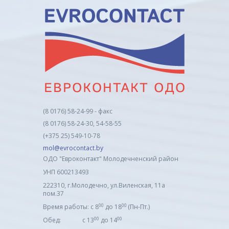
(8 0176) 58-24-99 - факс
(8 0176) 58-24-30, 54-58-55
(+375 25) 549-10-78
mol@evrocontact.by
ОДО "Евроконтакт" Молодечненский район
УНП 600213493
222310, г.Молодечно, ул.Виленская, 11а
пом.37
00
00
Время работы: с 8
до 18
(Пн-Пт.)
00
00
Обед: с 13
до 14