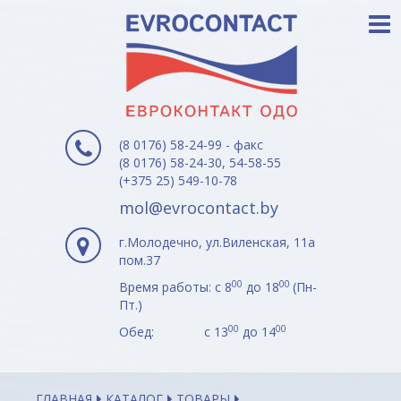
(8 0176) 58-24-99 - факс
(8 0176) 58-24-30, 54-58-55
(+375 25) 549-10-78
mol@evrocontact.by
г.Молодечно, ул.Виленская, 11а
пом.37
00
00
Время работы: с 8
до 18
(Пн-
Пт.)
00
00
Обед: с 13
до 14
ГЛАВНАЯ
КАТАЛОГ
ТОВАРЫ