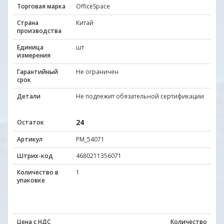
Торговая марка
OfficeSpace
Страна
Китай
производства
Единица
шт
измерения
Гарантийный
Не ограничен
срок
Детали
Не подлежит обязательной сертификации
24
Остаток
Артикул
PM_54071
Штрих-код
4680211356071
Количество в
1
упаковке
Цена с НДС
Количество