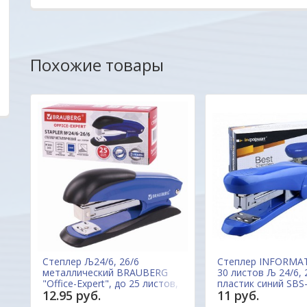
ОДО "Евроконтакт
Александр
Похожие товары
Степлер Љ24/6, 26/6
Степлер INFORMAT
ип
металлический BRAUBERG
30 листов Љ 24/6, 
"Office-Expert", до 25 листов,
пластик синий SBS
12.95 руб.
11 руб.
синий, 228594 Китай