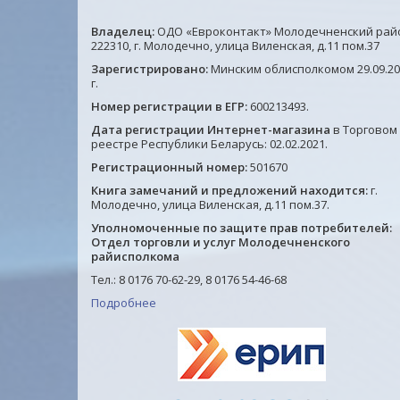
Владелец:
ОДО «Евроконтакт» Молодечненский рай
Подробнее
Подробнее
222310, г. Молодечно, улица Виленская, д.11 пом.37
Зарегистрировано:
Минским облисполкомом 29.09.20
г.
Номер регистрации в ЕГР:
600213493.
Дата регистрации Интернет-магазина
в Торговом
реестре Республики Беларусь: 02.02.2021.
Регистрационный номер:
501670
Книга замечаний и предложений находится:
г.
Молодечно, улица Виленская, д.11 пом.37.
Уполномоченные по защите прав потребителей:
Отдел торговли и услуг Молодечненского
райисполкома
Тел.: 8 0176 70-62-29, 8 0176 54-46-68
Подробнее