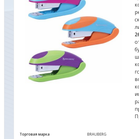
к
р
с
л
2
о
б
ш
к
г
в
к
и
р
п
П
Торговая марка
BRAUBERG