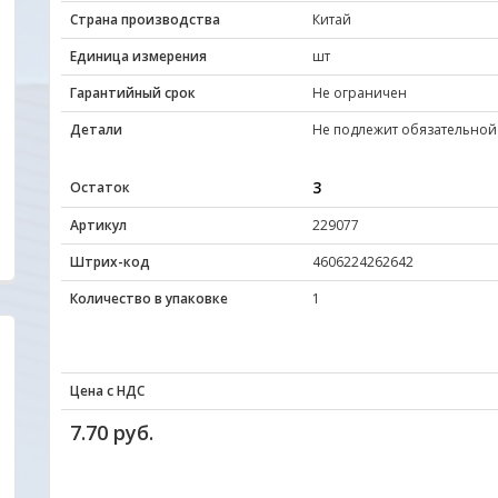
Страна производства
Китай
Единица измерения
шт
Гарантийный срок
Не ограничен
Детали
Не подлежит обязательной
3
Остаток
Артикул
229077
Штрих-код
4606224262642
Количество в упаковке
1
Цена с НДС
Удобный сайт... Цены, качество товаров ,
Уважаемые друзья,
внимательное и уважительное отношение к
очень заинтересов
7.70 руб.
покупателю с порога подкупают своей
наш новый сайт был
неординарностью... МО-ЛОД-ЦЫ !!!
Вас. Будем благод
пожеланиям и пред