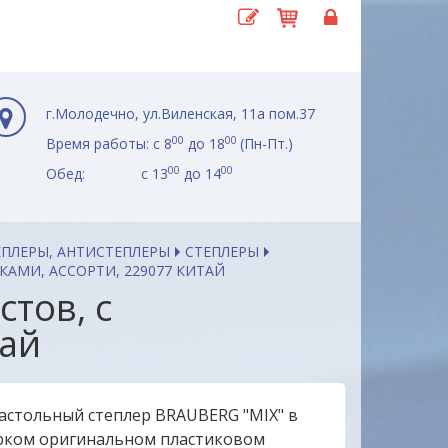
г.Молодечно, ул.Виленская, 11а пом.37
00
00
Время работы: с 8
до 18
(Пн-Пт.)
00
00
Обед: с 13
до 14
ЕПЛЕРЫ, АНТИСТЕПЛЕРЫ
СТЕПЛЕРЫ
ВКАМИ, АССОРТИ, 229077 КИТАЙ
стов, с
тай
астольный степлер BRAUBERG "MIX" в
рком оригинальном пластиковом