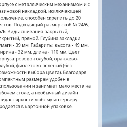
орпусе с металлическим механизмом и с
езиновой накладкой, исключающей
кольжение, cпособен скрепить до 20
истов. Подходящий размер скоб
№ 24/6,
6/6
. Виды сшивания: закрытый,
ткрытый, прямой. Глубина закладки
умаги - 39 мм. Габариты: высота - 49 мм,
ирина - 32 мм, длина - 110 мм. Цвет
орпуса: розово-голубой, оранжево-
олубой, фиолетово-зеленый (без
озможности выбора цвета). Благодаря
омпактным размерам удобен в
спользовании и занимает мало места на
абочем столе, а необычный дизайн
ридаст яркости любому интерьеру.
родается в картонной упаковке.