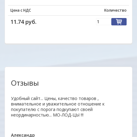
Цена с НДС
Количество
11.74 руб.
Отзывы
аз.
Удобный сайт... Цены, качество товаров ,
Уваж
внимательное и уважительное отношение к
заин
покупателю с порога подкупают своей
удоб
неординарностью... МО-ЛОД-ЦЫ !!!
Ваши
ОДО 
Александр