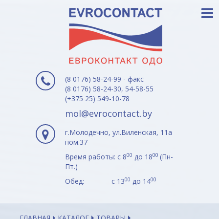
(8 0176) 58-24-99 - факс
(8 0176) 58-24-30, 54-58-55
(+375 25) 549-10-78
mol@evrocontact.by
г.Молодечно, ул.Виленская, 11а
пом.37
00
00
Время работы: с 8
до 18
(Пн-
Пт.)
00
00
Обед: с 13
до 14
ГЛАВНАЯ
КАТАЛОГ
ТОВАРЫ