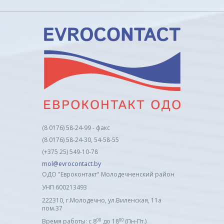
(8 0176) 58-24-99 - факс
(8 0176) 58-24-30, 54-58-55
(+375 25) 549-10-78
mol@evrocontact.by
ОДО "Евроконтакт" Молодечненский район
УНП 600213493
222310, г.Молодечно, ул.Виленская, 11а
пом.37
00
00
Время работы: с 8
до 18
(Пн-Пт.)