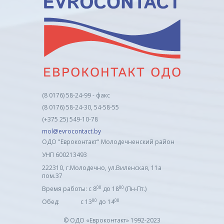
(8 0176) 58-24-99 - факс
(8 0176) 58-24-30, 54-58-55
(+375 25) 549-10-78
mol@evrocontact.by
ОДО "Евроконтакт" Молодечненский район
УНП 600213493
222310, г.Молодечно, ул.Виленская, 11а
пом.37
00
00
Время работы: с 8
до 18
(Пн-Пт.)
00
00
Обед: с 13
до 14
© ОДО «Евроконтакт» 1992-2023