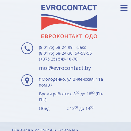
(8 0176) 58-24-99 - факс
(8 0176) 58-24-30, 54-58-55
(+375 25) 549-10-78
mol@evrocontact.by
г.Молодечно, ул.Виленская, 11а
пом.37
00
00
Время работы: с 8
до 18
(Пн-
Пт.)
00
00
Обед: с 13
до 14
ГЛАВНАЯ
КАТАЛОГ
ТОВАРЫ