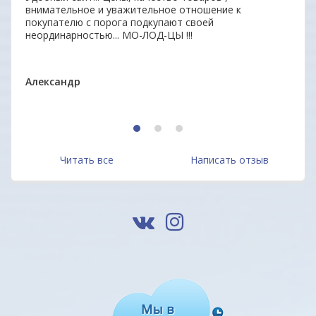
внимательное и уважительное отношение к
заин
покупателю с порога подкупают своей
удоб
неординарностью... МО-ЛОД-ЦЫ !!!
Ваши
ОДО 
Александр
1
2
3
Читать все
Написать отзыв