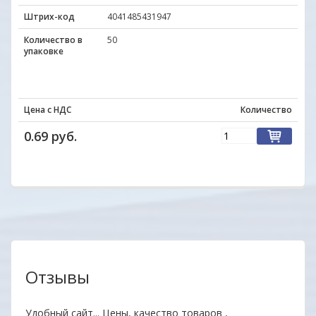
Штрих-код
4041485431947
Количество в
50
упаковке
Цена с НДС
Количество
0.69 руб.
Отзывы
аз.
Удобный сайт... Цены, качество товаров ,
Уваж