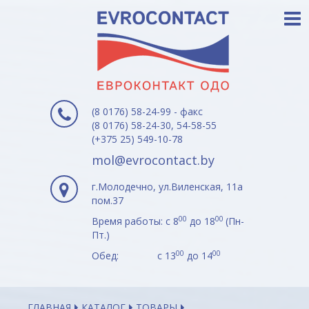
(8 0176) 58-24-99 - факс
(8 0176) 58-24-30, 54-58-55
(+375 25) 549-10-78
mol@evrocontact.by
г.Молодечно, ул.Виленская, 11а
пом.37
00
00
Время работы: с 8
до 18
(Пн-
Пт.)
00
00
Обед: с 13
до 14
ГЛАВНАЯ
КАТАЛОГ
ТОВАРЫ