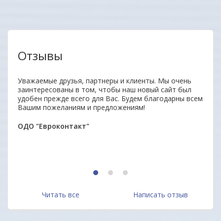
Отзывы
аз.
Уважаемые друзья, партнеры и клиенты. Мы очень
Удобн
заинтересованы в том, чтобы наш новый сайт был
вним
удобен прежде всего для Вас. Будем благодарны всем
поку
Вашим пожеланиям и предложениям!
неор
ОДО "Евроконтакт"
Алек
1
2
3
Читать все
Написать отзыв