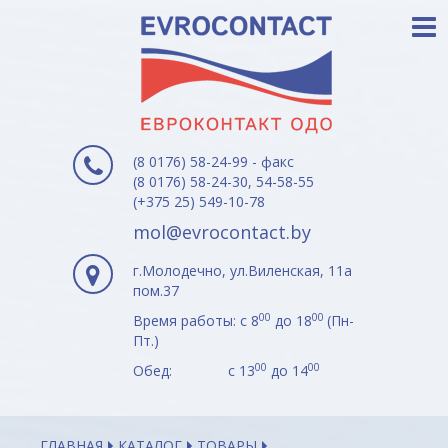
(8 0176) 58-24-99 - факс
(8 0176) 58-24-30, 54-58-55
(+375 25) 549-10-78
mol@evrocontact.by
г.Молодечно, ул.Виленская, 11а
пом.37
00
00
Время работы: с 8
до 18
(Пн-
Пт.)
00
00
Обед: с 13
до 14
ГЛАВНАЯ
КАТАЛОГ
ТОВАРЫ