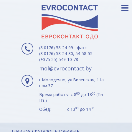
(8 0176) 58-24-99 - факс
(8 0176) 58-24-30, 54-58-55
(+375 25) 549-10-78
mol@evrocontact.by
г.Молодечно, ул.Виленская, 11а
пом.37
00
00
Время работы: с 8
до 18
(Пн-
Пт.)
00
00
Обед: с 13
до 14
ГЛАВНАЯ
КАТАЛОГ
ТОВАРЫ