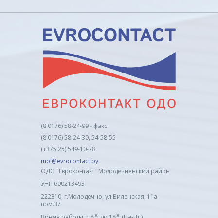
(8 0176) 58-24-99 - факс
(8 0176) 58-24-30, 54-58-55
(+375 25) 549-10-78
mol@evrocontact.by
ОДО "Евроконтакт" Молодечненский район
УНП 600213493
222310, г.Молодечно, ул.Виленская, 11а
пом.37
00
00
Время работы: с 8
до 18
(Пн-Пт.)