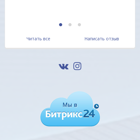
Алек
1
2
3
Читать все
Написать отзыв