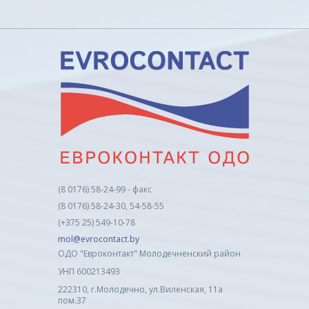
(8 0176) 58-24-99 - факс
(8 0176) 58-24-30, 54-58-55
(+375 25) 549-10-78
mol@evrocontact.by
ОДО "Евроконтакт" Молодечненский район
УНП 600213493
222310, г.Молодечно, ул.Виленская, 11а
пом.37