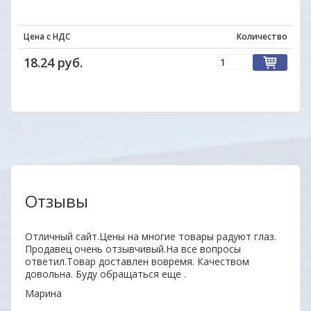
Цена с НДС
Количество
18.24 руб.
Отзывы
нь
Отличный сайт.Цены на многие товары радуют глаз.
Удобн
ыл
Продавец очень отзывчивый.На все вопросы
вним
 всем
ответил.Товар доставлен вовремя. Качеством
поку
довольна. Буду обращаться еще .
неор
Марина