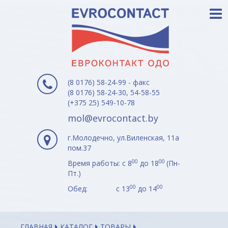
(8 0176) 58-24-99 - факс
(8 0176) 58-24-30, 54-58-55
(+375 25) 549-10-78
mol@evrocontact.by
г.Молодечно, ул.Виленская, 11а
пом.37
00
00
Время работы: с 8
до 18
(Пн-
Пт.)
00
00
Обед: с 13
до 14
ГЛАВНАЯ
КАТАЛОГ
ТОВАРЫ