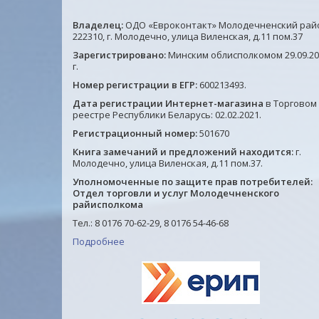
Владелец:
ОДО «Евроконтакт» Молодечненский рай
222310, г. Молодечно, улица Виленская, д.11 пом.37
Зарегистрировано:
Минским облисполкомом 29.09.20
г.
Номер регистрации в ЕГР:
600213493.
Дата регистрации Интернет-магазина
в Торговом
реестре Республики Беларусь: 02.02.2021.
Регистрационный номер:
501670
Книга замечаний и предложений находится:
г.
Молодечно, улица Виленская, д.11 пом.37.
Уполномоченные по защите прав потребителей:
Отдел торговли и услуг Молодечненского
райисполкома
Тел.: 8 0176 70-62-29, 8 0176 54-46-68
Подробнее