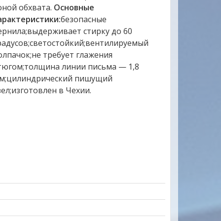
оной обхвата.
Основные
арактеристики:
безопасные
ернила;выдерживает стирку до 60
радусов;светостойкий;вентилируемый
олпачок;не требует глажения
тюгом;толщина линии письма — 1,8
м;цилиндрический пишущий
зел;изготовлен в Чехии.