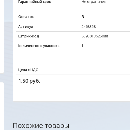
Гарантийный срок
Не ограничен
3
Остаток
Артикул
2468358
Штрих-код
8595013625088
Количество в упаковке
1
Цена с НДС
1.50 руб.
Уважаемые друзья, партнеры и клиенты. Мы
Отличный сайт.Цен
очень заинтересованы в том, чтобы
радуют глаз. Прода
наш новый сайт был удобен прежде всего для
все вопросы ответ
Вас. Будем благодарны всем Вашим
вовремя. Качеством
Похожие товары
пожеланиям и предложениям!
обращаться еще .