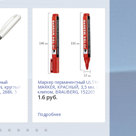
Александр
тный
Маркер перманентный ULTRA
Маркер п
, круглый
MARKER, КРАСНЫЙ, 3,5 мм, с
Berlingo "
, 2686, 5
клипом, BRAUBERG, 152205
черный, п
1.6 руб.
2.6 руб.
Китай
PM6324, 
Корея
Подробнее
Подробне
8
9
10
11
12
13