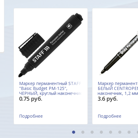
Марина
ОДО "Евроконтакт"
Маркер перманентный STAFF
Маркер перманен
"Basic Budget PM-125",
БЕЛЫЙ CENTROPEN
ЧЕРНЫЙ, круглый наконечник
наконечник, 1,2 мм
0.75 руб.
3.6 руб.
3 мм, 152174 Китай
2686 0100, Чехия
Подробнее
Подробнее
1
2
3
4
5
6
7