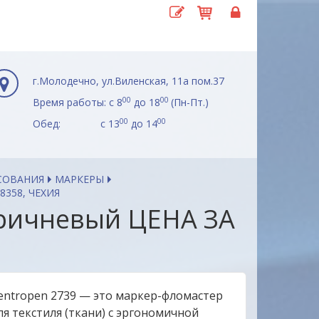
г.Молодечно, ул.Виленская, 11а пом.37
00
00
Время работы: с 8
до 18
(Пн-Пт.)
00
00
Обед: с 13
до 14
СОВАНИЯ
МАРКЕРЫ
8358, ЧЕХИЯ
коричневый ЦЕНА ЗА
entropen 2739 — это маркер-фломастер
ля текстиля (ткани) с эргономичной