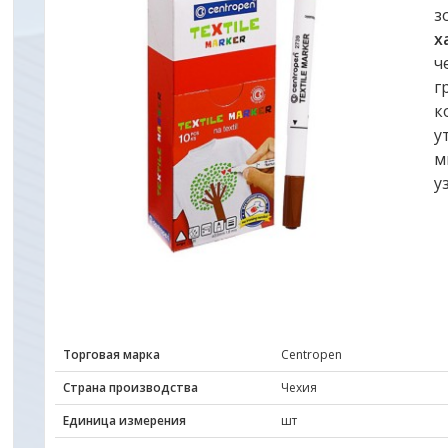
з
х
ч
г
к
у
м
у
Торговая марка
Centropen
Страна производства
Чехия
Единица измерения
шт