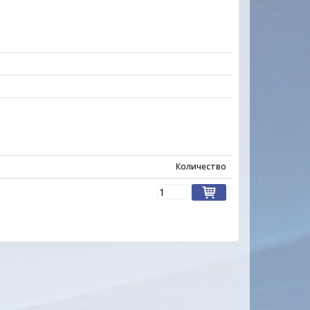
Количество
ы на многие товары
Удобный сайт... Цены, качество товаро
вец очень отзывчивый.На
внимательное и уважительное отноше
ил.Товар доставлен
покупателю с порога подкупают своей
 довольна. Буду
неординарностью... МО-ЛОД-ЦЫ !!!