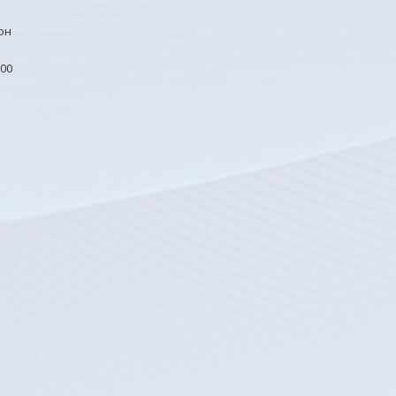
он
00