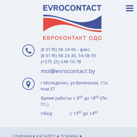
(8 0176) 58-24-99 - факс
(8 0176) 58-24-30, 54-58-55
(+375 25) 549-10-78
mol@evrocontact.by
г.Молодечно, ул.Виленская, 11а
пом.37
00
00
Время работы: с 8
до 18
(Пн-
Пт.)
00
00
Обед: с 13
до 14
ГЛАВНАЯ
КАТАЛОГ
ТОВАРЫ