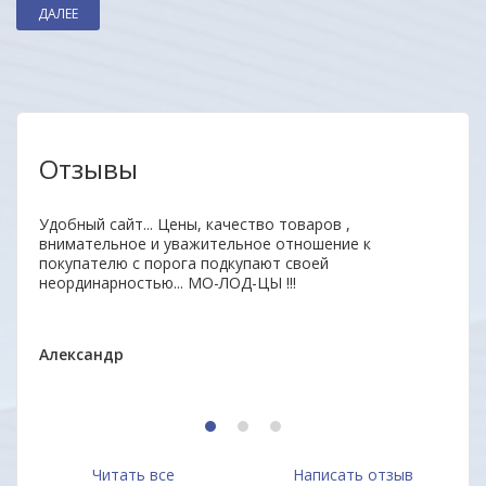
ДАЛЕЕ
Отзывы
нь
Удобный сайт... Цены, качество товаров ,
Отли
ыл
внимательное и уважительное отношение к
Прод
 всем
покупателю с порога подкупают своей
отве
неординарностью... МО-ЛОД-ЦЫ !!!
дово
Мари
Александр
1
2
3
Читать все
Написать отзыв