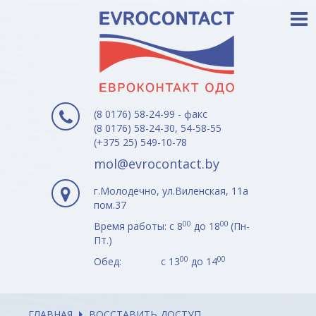
(8 0176) 58-24-99 - факс
(8 0176) 58-24-30, 54-58-55
(+375 25) 549-10-78
mol@evrocontact.by
г.Молодечно, ул.Виленская, 11а
пом.37
00
00
Время работы: с 8
до 18
(Пн-
Пт.)
00
00
Обед: с 13
до 14
ГЛАВНАЯ
ВОССТАВИТЬ ДОСТУП