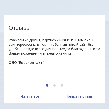
Отзывы
аз.
Уважаемые друзья, партнеры и клиенты. Мы очень
Удобн
заинтересованы в том, чтобы наш новый сайт был
вним
удобен прежде всего для Вас. Будем благодарны всем
поку
Вашим пожеланиям и предложениям!
неор
ОДО "Евроконтакт"
Алек
1
2
3
Читать все
Написать отзыв