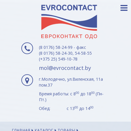
(8 0176) 58-24-99 - факс
(8 0176) 58-24-30, 54-58-55
(+375 25) 549-10-78
mol@evrocontact.by
г.Молодечно, ул.Виленская, 11а
пом.37
00
00
Время работы: с 8
до 18
(Пн-
Пт.)
00
00
Обед: с 13
до 14
ГЛАВНАЯ
КАТАЛОГ
ТОВАРЫ