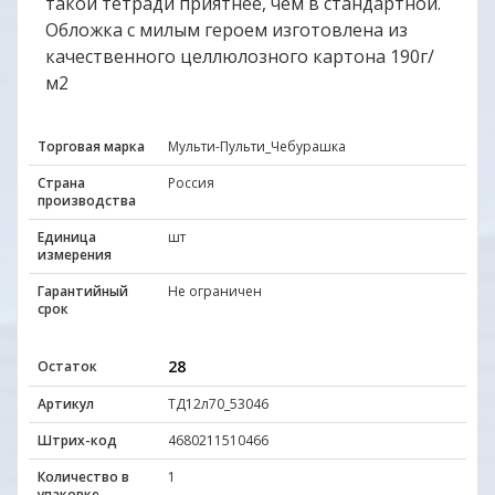
такой тетради приятнее, чем в стандартной.
Обложка с милым героем изготовлена из
качественного целлюлозного картона 190г/
м2
Торговая марка
Мульти-Пульти_Чебурашка
Страна
Россия
производства
Единица
шт
измерения
Гарантийный
Не ограничен
срок
28
Остаток
Артикул
ТД12л70_53046
Штрих-код
4680211510466
Количество в
1
упаковке