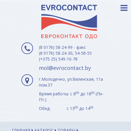
(8 0176) 58-24-99 - факс
(8 0176) 58-24-30, 54-58-55
(+375 25) 549-10-78
mol@evrocontact.by
г.Молодечно, ул.Виленская, 11а
пом.37
00
00
Время работы: с 8
до 18
(Пн-
Пт.)
00
00
Обед: с 13
до 14
ГЛАВНАЯ
КАТАЛОГ
ТОВАРЫ