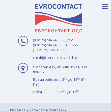
(8 0176) 58-24-99 - факс
(8 0176) 58-24-30, 54-58-55
(+375 25) 549-10-78
mol@evrocontact.by
г.Молодечно, ул.Виленская, 11а
пом.37
00
00
Время работы: с 8
до 18
(Пн-
Пт.)
00
00
Обед: с 13
до 14
ГЛАВНАЯ
КАТАЛОГ
ТОВАРЫ