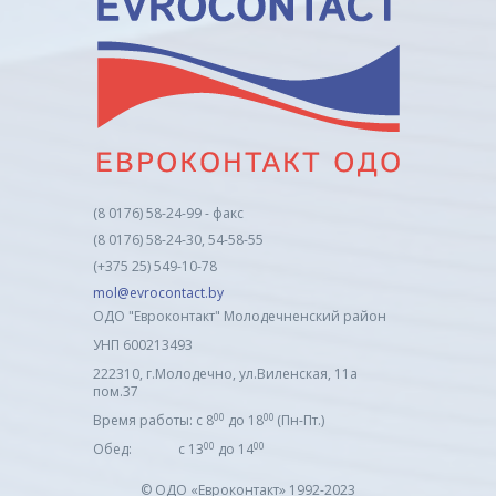
(8 0176) 58-24-99 - факс
(8 0176) 58-24-30, 54-58-55
(+375 25) 549-10-78
mol@evrocontact.by
ОДО "Евроконтакт" Молодечненский район
УНП 600213493
222310, г.Молодечно, ул.Виленская, 11а
пом.37
00
00
Время работы: с 8
до 18
(Пн-Пт.)
00
00
Обед: с 13
до 14
© ОДО «Евроконтакт» 1992-2023