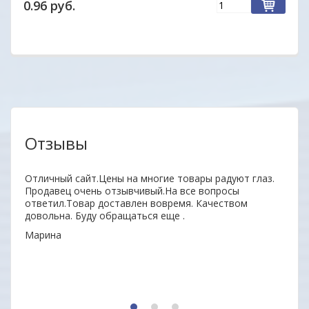
0.96 руб.
Отзывы
нь
Отличный сайт.Цены на многие товары радуют глаз.
Удобн
ыл
Продавец очень отзывчивый.На все вопросы
вним
 всем
ответил.Товар доставлен вовремя. Качеством
поку
довольна. Буду обращаться еще .
неор
Марина
Алек