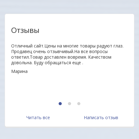
Отзывы
нь
Отличный сайт.Цены на многие товары радуют глаз.
Удобн
ыл
Продавец очень отзывчивый.На все вопросы
вним
 всем
ответил.Товар доставлен вовремя. Качеством
поку
довольна. Буду обращаться еще .
неор
Марина
Алек
1
2
3
Читать все
Написать отзыв