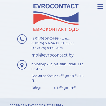
(8 0176) 58-24-99 - факс
(8 0176) 58-24-30, 54-58-55
(+375 25) 549-10-78
mol@evrocontact.by
г.Молодечно, ул.Виленская, 11а
пом.37
00
00
Время работы: с 8
до 18
(Пн-
Пт.)
00
00
Обед: с 13
до 14
ГЛАВНАЯ
КАТАЛОГ
ТОВАРЫ