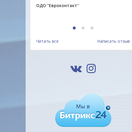
ОДО "Евроконтакт"
1
2
3
Читать все
Написать отзыв
Папка с металлическим
Папка с металлическим
скоросшивателем BRAUBERG
скоросшивателем и