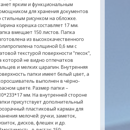
танет ярким и функциональным
омощником для хранения документов
о стильным рисунком на обложке.
ирина корешка составляет 17 мм.
апка вмещает 150 листов. Папка
зготовлена из высококачественного
олипропилена толщиной 0,6 мм с
атовой текстурой поверхности "песок",
а которой не видно отпечатков
альцев и мелких царапин. Внутренняя
оверхность папки имеет белый цвет, а
коросшиватель выполнен в чёрно-
расном цвете. Размер папки –
10*233*17 мм. На внутренней стороне
апки присутствует дополнительный
розрачный пластиковый карман для
ранения мелочей: ручки, заметок,
изиток, дисков, флешек и др.
 Вместимость, в листах: 150;