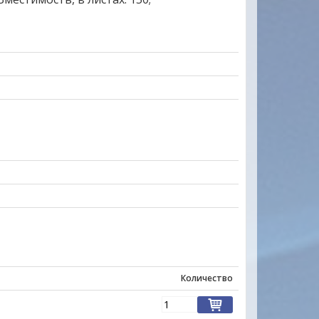
ы на многие товары
Уважаемые друзья, партнеры и клиен
вец очень отзывчивый.На
очень заинтересованы в том, чтобы
Количество
ил.Товар доставлен
наш новый сайт был удобен прежде вс
 довольна. Буду
Вас. Будем благодарны всем Вашим
пожеланиям и предложениям!