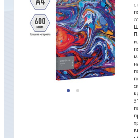
с
п
с
Ш
П
и
п
м
н
п
п
с
1
2
к
3
п
п
х
в
•