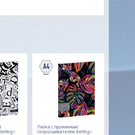
ОДО "Евроконтакт"
м
Папка с пружинным
Папка с 
erlingo
скоросшивателем Berlingo
скоросшив