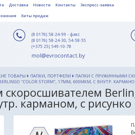
та
Доставка
Новости
Контакты
Экспресс-заявка
ложения
Хиты продаж
(8 0176) 58-24-99 - факс
(8 0176) 58-24-30, 54-58-55
(+375 25) 549-10-78
mol@evrocontact.by
КИЕ ТОВАРЫ
ПАПКИ, ПОРТФЕЛИ
ПАПКИ С ПРУЖИННЫМИ С
LINGO "COLOR STORM", 17ММ, 600МКМ, С ВНУТР. КАРМАНОМ
скоросшивателем Berling
утр. карманом, с рисунко
П
B