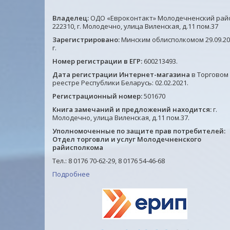
стандарт, черная, до 100
внутренним карманом
8.15 руб.
8.8 руб.
листов, 0,6 мм, 221634,
BRAUBERG "Диагональ",
Владелец:
ОДО «Евроконтакт» Молодечненский рай
Россия
серебристая, до 100 листов
222310, г. Молодечно, улица Виленская, д.11 пом.37
0,6 мм, 221353, Россия
Зарегистрировано:
Минским облисполкомом 29.09.20
Подробнее
Подробнее
г.
Номер регистрации в ЕГР:
600213493.
Дата регистрации Интернет-магазина
в Торговом
реестре Республики Беларусь: 02.02.2021.
Регистрационный номер:
501670
Книга замечаний и предложений находится:
г.
Молодечно, улица Виленская, д.11 пом.37.
Уполномоченные по защите прав потребителей:
Отдел торговли и услуг Молодечненского
райисполкома
Тел.: 8 0176 70-62-29, 8 0176 54-46-68
Подробнее