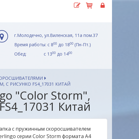
г.Молодечно, ул.Виленская, 11а пом.37
00
00
Время работы: с 8
до 18
(Пн-Пт.)
00
00
Обед: с 13
до 14
КОРОСШИВАТЕЛЯМИ
, С РИСУНКО FS4_17031 КИТАЙ
o "Color Storm",
 FS4_17031 Китай
апка с пружинным скоросшивателем
erlingo серии Color Storm формата А4