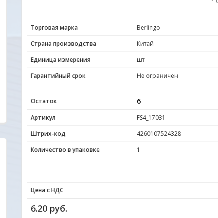
Торговая марка
Berlingo
Страна производства
Китай
Единица измерения
шт
Гарантийный срок
Не ограничен
6
Остаток
Артикул
FS4_17031
Штрих-код
4260107524328
Количество в упаковке
1
Удобный сайт... Цены, качество товаров ,
Отличный сайт.Цен
внимательное и уважительное отношение к
радуют глаз. Прода
Цена с НДС
покупателю с порога подкупают своей
все вопросы ответ
неординарностью... МО-ЛОД-ЦЫ !!!
вовремя. Качеством
6.20 руб.
обращаться еще .