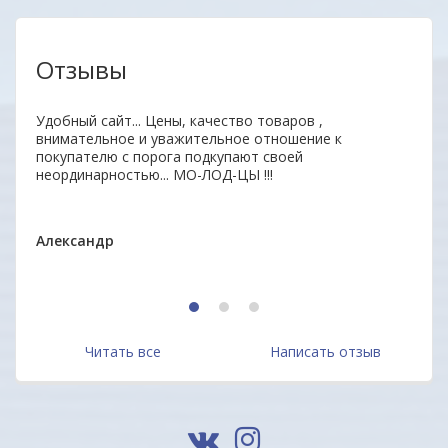
Отзывы
нь
Удобный сайт... Цены, качество товаров ,
Отли
ыл
внимательное и уважительное отношение к
Прод
 всем
покупателю с порога подкупают своей
отве
неординарностью... МО-ЛОД-ЦЫ !!!
дово
Мари
Александр
1
2
3
Читать все
Написать отзыв