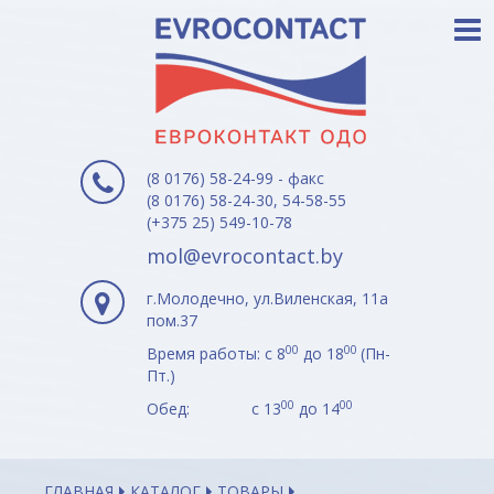
(8 0176) 58-24-99 - факс
(8 0176) 58-24-30, 54-58-55
(+375 25) 549-10-78
mol@evrocontact.by
г.Молодечно, ул.Виленская, 11а
пом.37
00
00
Время работы: с 8
до 18
(Пн-
Пт.)
00
00
Обед: с 13
до 14
ГЛАВНАЯ
КАТАЛОГ
ТОВАРЫ