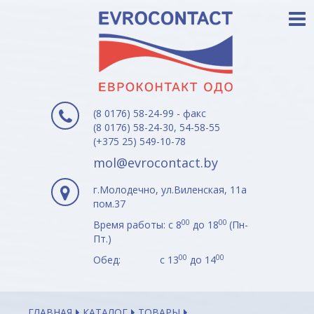
(8 0176) 58-24-99 - факс
(8 0176) 58-24-30, 54-58-55
(+375 25) 549-10-78
mol@evrocontact.by
г.Молодечно, ул.Виленская, 11а
пом.37
00
00
Время работы: с 8
до 18
(Пн-
Пт.)
00
00
Обед: с 13
до 14
ГЛАВНАЯ
КАТАЛОГ
ТОВАРЫ