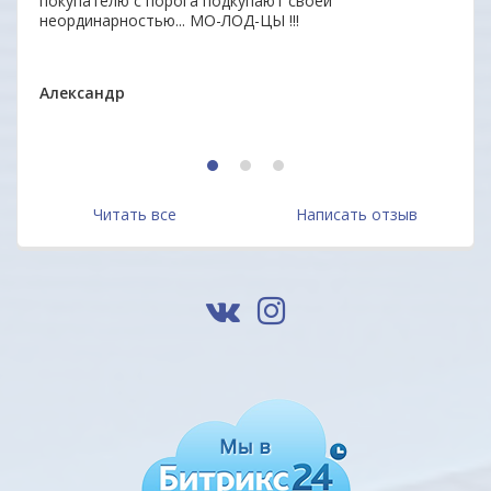
покупателю с порога подкупают своей
удоб
неординарностью... МО-ЛОД-ЦЫ !!!
Ваши
ОДО 
Александр
1
2
3
Читать все
Написать отзыв