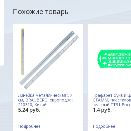
вовремя. Качеством довольна. Буду
Вас. Будем благод
Похожие товары
обращаться еще .
пожеланиям и пред
Марина
ОДО "Евроконтакт
Линейка металлическая 50
Трафарет букв и ц
см, BRAUBERG, европодвес,
СТАММ, пластиков
210310, Китай
зеленый ТТ31 Рос
5.24 руб.
1.4 руб.
Подробнее
Подробнее