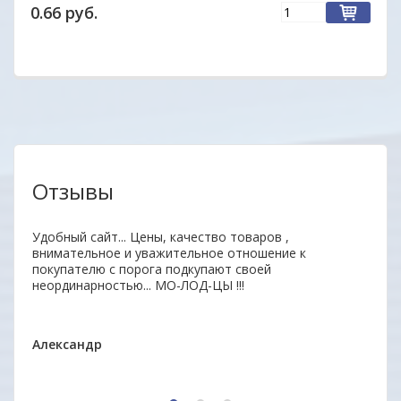
0.66 руб.
Отзывы
нь
Удобный сайт... Цены, качество товаров ,
Отли
ыл
внимательное и уважительное отношение к
Прод
 всем
покупателю с порога подкупают своей
отве
неординарностью... МО-ЛОД-ЦЫ !!!
дово
Мари
Александр