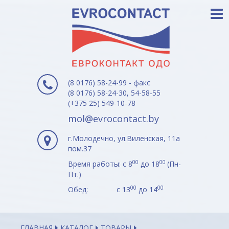
(8 0176) 58-24-99 - факс
(8 0176) 58-24-30, 54-58-55
(+375 25) 549-10-78
mol@evrocontact.by
г.Молодечно, ул.Виленская, 11а
пом.37
00
00
Время работы: с 8
до 18
(Пн-
Пт.)
00
00
Обед: с 13
до 14
ГЛАВНАЯ
КАТАЛОГ
ТОВАРЫ