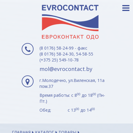
(8 0176) 58-24-99 - факс
(8 0176) 58-24-30, 54-58-55
(+375 25) 549-10-78
mol@evrocontact.by
г.Молодечно, ул.Виленская, 11а
пом.37
00
00
Время работы: с 8
до 18
(Пн-
Пт.)
00
00
Обед: с 13
до 14
ГЛАВНАЯ
КАТАЛОГ
ТОВАРЫ