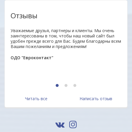
Отзывы
аз.
Уважаемые друзья, партнеры и клиенты. Мы очень
Удобн
заинтересованы в том, чтобы наш новый сайт был
вним
удобен прежде всего для Вас. Будем благодарны всем
поку
Вашим пожеланиям и предложениям!
неор
ОДО "Евроконтакт"
Алек
1
2
3
Читать все
Написать отзыв