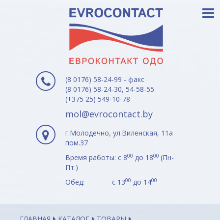
(8 0176) 58-24-99 - факс
(8 0176) 58-24-30, 54-58-55
(+375 25) 549-10-78
mol@evrocontact.by
г.Молодечно, ул.Виленская, 11а
пом.37
00
00
Время работы: с 8
до 18
(Пн-
Пт.)
00
00
Обед: с 13
до 14
ГЛАВНАЯ
КАТАЛОГ
ТОВАРЫ