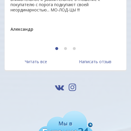
покупателю с порога подкупают своей
удоб
неординарностью... МО-ЛОД-ЦЫ !!!
Ваши
ОДО 
Александр
1
2
3
Читать все
Написать отзыв