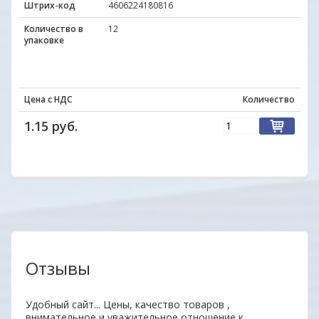
Штрих-код
4606224180816
Количество в
12
упаковке
Цена с НДС
Количество
1.15 руб.
Отзывы
аз.
Удобный сайт... Цены, качество товаров ,
Уваж
внимательное и уважительное отношение к
заин