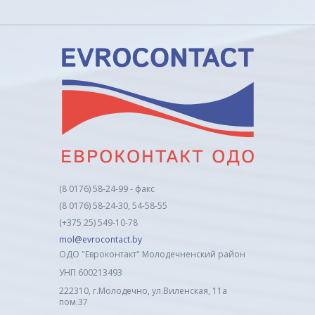
(8 0176) 58-24-99 - факс
(8 0176) 58-24-30, 54-58-55
(+375 25) 549-10-78
mol@evrocontact.by
ОДО "Евроконтакт" Молодечненский район
УНП 600213493
222310, г.Молодечно, ул.Виленская, 11а
пом.37