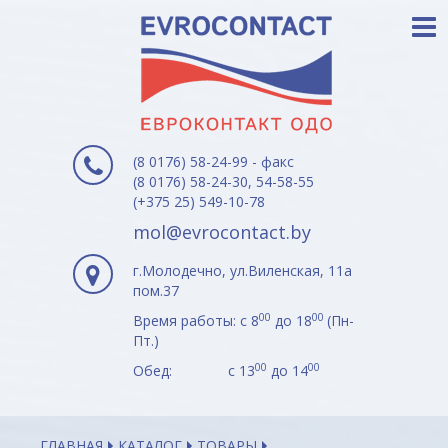
(8 0176) 58-24-99 - факс
(8 0176) 58-24-30, 54-58-55
(+375 25) 549-10-78
mol@evrocontact.by
г.Молодечно, ул.Виленская, 11а
пом.37
00
00
Время работы: с 8
до 18
(Пн-
Пт.)
00
00
Обед: с 13
до 14
ГЛАВНАЯ
КАТАЛОГ
ТОВАРЫ