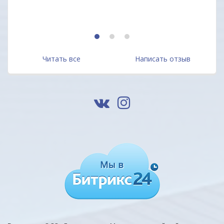
Алек
1
2
3
Читать все
Написать отзыв