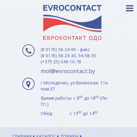
(8 0176) 58-24-99 - факс
(8 0176) 58-24-30, 54-58-55
(+375 25) 549-10-78
mol@evrocontact.by
г.Молодечно, ул.Виленская, 11а
пом.37
00
00
Время работы: с 8
до 18
(Пн-
Пт.)
00
00
Обед: с 13
до 14
ГЛАВНАЯ
КАТАЛОГ
ТОВАРЫ