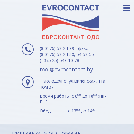
(8 0176) 58-24-99 - факс
(8 0176) 58-24-30, 54-58-55
(+375 25) 549-10-78
mol@evrocontact.by
г.Молодечно, ул.Виленская, 11а
пом.37
00
00
Время работы: с 8
до 18
(Пн-
Пт.)
00
00
Обед: с 13
до 14
ГЛАВНАЯ
КАТАЛОГ
ТОВАРЫ