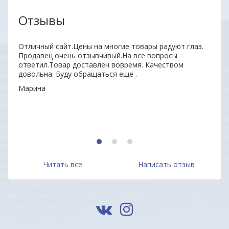
Отзывы
нь
Отличный сайт.Цены на многие товары радуют глаз.
Удобн
ыл
Продавец очень отзывчивый.На все вопросы
вним
 всем
ответил.Товар доставлен вовремя. Качеством
поку
довольна. Буду обращаться еще .
неор
Марина
Алек
1
2
3
Читать все
Написать отзыв