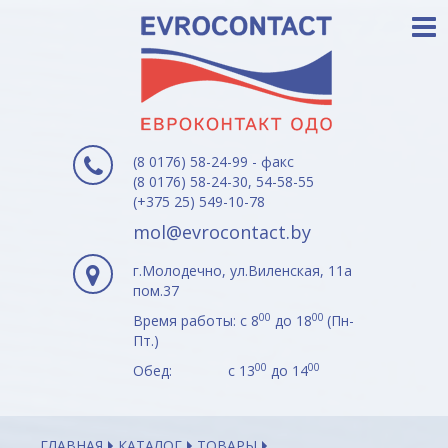
(8 0176) 58-24-99 - факс
(8 0176) 58-24-30, 54-58-55
(+375 25) 549-10-78
mol@evrocontact.by
г.Молодечно, ул.Виленская, 11а
пом.37
00
00
Время работы: с 8
до 18
(Пн-
Пт.)
00
00
Обед: с 13
до 14
ГЛАВНАЯ
КАТАЛОГ
ТОВАРЫ