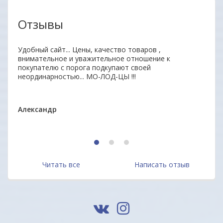
Отзывы
нь
Удобный сайт... Цены, качество товаров ,
Отли
ыл
внимательное и уважительное отношение к
Прод
 всем
покупателю с порога подкупают своей
отве
неординарностью... МО-ЛОД-ЦЫ !!!
дово
Мари
Александр
1
2
3
Читать все
Написать отзыв