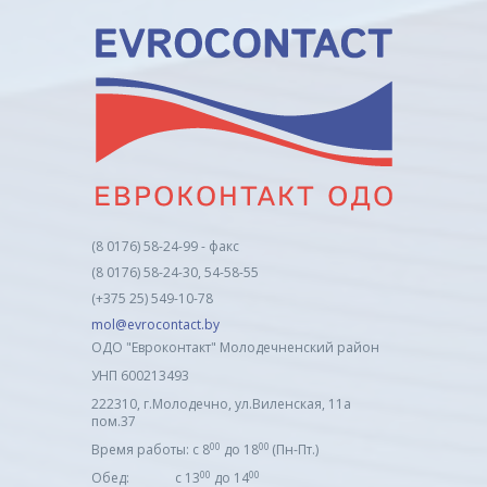
(8 0176) 58-24-99 - факс
(8 0176) 58-24-30, 54-58-55
(+375 25) 549-10-78
mol@evrocontact.by
ОДО "Евроконтакт" Молодечненский район
УНП 600213493
222310, г.Молодечно, ул.Виленская, 11а
пом.37
00
00
Время работы: с 8
до 18
(Пн-Пт.)
00
00
Обед: с 13
до 14