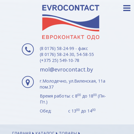
(8 0176) 58-24-99 - факс
(8 0176) 58-24-30, 54-58-55
(+375 25) 549-10-78
mol@evrocontact.by
г.Молодечно, ул.Виленская, 11а
пом.37
00
00
Время работы: с 8
до 18
(Пн-
Пт.)
00
00
Обед: с 13
до 14
ГЛАВНАЯ
КАТАЛОГ
ТОВАРЫ