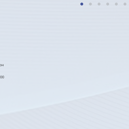
1
2
3
4
5
6
он
00