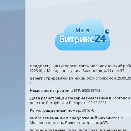
Владелец:
ОДО «Евроконтакт» Молодечненский рай
222310, г. Молодечно, улица Виленская, д.11 пом.37
Зарегистрировано:
Минским облисполкомом 29.09.20
г.
Номер регистрации в ЕГР:
600213493.
Дата регистрации Интернет-магазина
в Торговом
реестре Республики Беларусь: 02.02.2021.
Регистрационный номер:
501670
Книга замечаний и предложений находится:
г.
Молодечно, улица Виленская, д.11 пом.37.
Уполномоченные по защите прав потребителей: