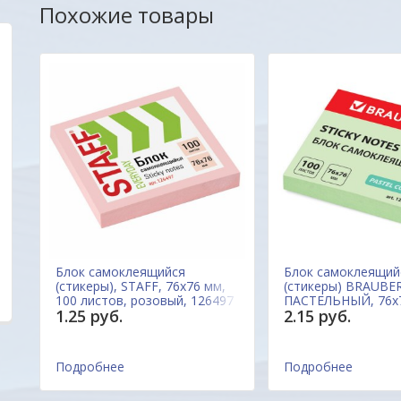
Похожие товары
Удобный сайт... Цены, качество товаров ,
Уважаемые друзья,
внимательное и уважительное отношение к
очень заинтересов
покупателю с порога подкупают своей
наш новый сайт был
неординарностью... МО-ЛОД-ЦЫ !!!
Вас. Будем благод
пожеланиям и пред
ОДО "Евроконтакт
Александр
Блок самоклеящийся
Блок самоклеящий
,
(стикеры), STAFF, 76х76 мм,
(стикеры) BRAUBE
100 листов, розовый, 126497
ПАСТЕЛЬНЫЙ, 76х7
1.25 руб.
2.15 руб.
Китай
листов, зеленый, 
Китай
Подробнее
Подробнее