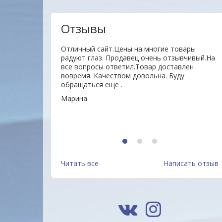
Отзывы
ы и клиенты. Мы
Отличный сайт.Цены на многие товары
м, чтобы
радуют глаз. Продавец очень отзывчивый.На
 прежде всего для
все вопросы ответил.Товар доставлен
м Вашим
вовремя. Качеством довольна. Буду
м!
обращаться еще .
Марина
1
2
3
Блок самоклеящийся
Блок для заметок
(стикеры) STAFF STANDARD,
8,5*8,5*1000 л офсет 60-65г
Читать все
Написать отзыв
ПАСТЕЛЬНЫЙ 51х51 мм, 4
Беларусь
3.8 руб.
4 руб.
цвета, 400 листов, 116585,
Китай
Подробнее
Подробнее