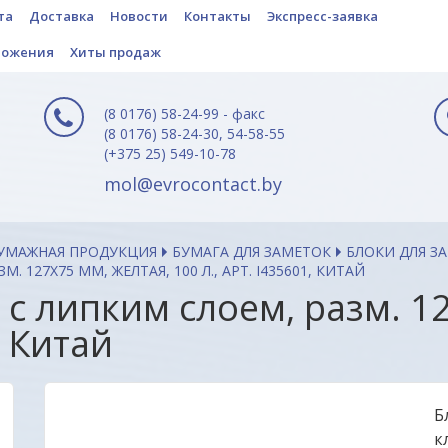
та
Доставка
Новости
Контакты
Экспресс-заявка
ложения
Хиты продаж
(8 0176) 58-24-99 - факс
(8 0176) 58-24-30, 54-58-55
(+375 25) 549-10-78
mol@evrocontact.by
БУМАЖНАЯ ПРОДУКЦИЯ
БУМАГА ДЛЯ ЗАМЕТОК
БЛОКИ ДЛЯ З
 127Х75 ММ, ЖЕЛТАЯ, 100 Л., АРТ. I435601, КИТАЙ
 с липким слоем, разм. 1
, Китай
Б
к