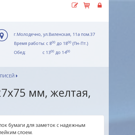
г.Молодечно, ул.Виленская, 11а пом.37
00
00
Время работы: с 8
до 18
(Пн-Пт.)
00
00
Обед: с 13
до 14
АПИСЕЙ
27х75 мм, желтая,
лок бумаги для заметок с надежным
лейким слоем.