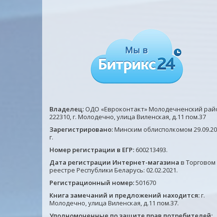
Владелец:
ОДО «Евроконтакт» Молодечненский рай
222310, г. Молодечно, улица Виленская, д.11 пом.37
Зарегистрировано:
Минским облисполкомом 29.09.20
г.
Номер регистрации в ЕГР:
600213493.
Дата регистрации Интернет-магазина
в Торговом
реестре Республики Беларусь: 02.02.2021.
Регистрационный номер:
501670
Книга замечаний и предложений находится:
г.
Молодечно, улица Виленская, д.11 пом.37.
Уполномоченные по защите прав потребителей: