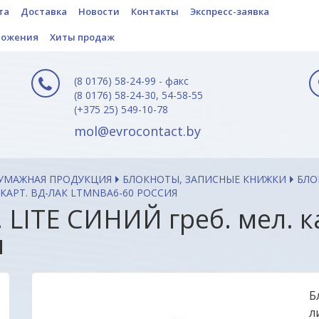
та
Доставка
Новости
Контакты
Экспресс-заявка
ложения
Хиты продаж
(8 0176) 58-24-99 - факс
(8 0176) 58-24-30, 54-58-55
(+375 25) 549-10-78
mol@evrocontact.by
БУМАЖНАЯ ПРОДУКЦИЯ
БЛОКНОТЫ, ЗАПИСНЫЕ КНИЖКИ
БЛО
. КАРТ. ВД-ЛАК LTMNBA6-60 РОССИЯ
. LITE СИНИЙ греб. мел. к
я
Б
л