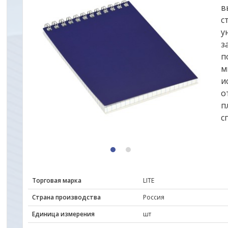
в
с
у
з
п
м
и
о
п
с
1
2
Торговая марка
LITE
Страна производства
Россия
Единица измерения
шт