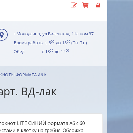
г.Молодечно, ул.Виленская, 11а пом.37
00
00
Время работы: с 8
до 18
(Пн-Пт.)
00
00
Обед: с 13
до 14
КНОТЫ ФОРМАТА А6
арт. ВД-лак
локнот LITE СИНИЙ формата А6 с 60
истами в клетку на гребне. Обложка