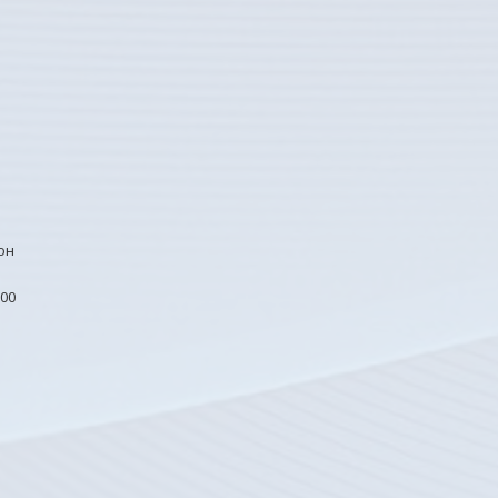
он
00