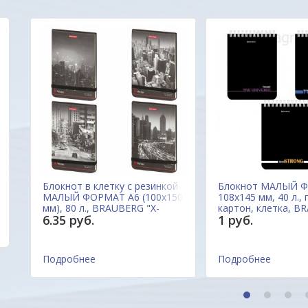
Уважаемые друзья, партнеры и клиенты. Мы
Отличный сайт.Цен
очень заинтересованы в том, чтобы
радуют глаз. Прода
наш новый сайт был удобен прежде всего для
все вопросы ответ
Вас. Будем благодарны всем Вашим
вовремя. Качеством
пожеланиям и предложениям!
обращаться еще .
Марина
ОДО "Евроконтакт"
Блокнот в клетку с резинкой
Блокнот МАЛЫЙ 
МАЛЫЙ ФОРМАТ А6 (100x150
108х145 мм, 40 л., 
мм), 80 л., BRAUBERG "X-
картон, клетка, B
6.35 руб.
1 руб.
Writer" "ГОРОДА", 111052
"Black & notes", 1
Китай
Россия
Подробнее
Подробнее
1
2
3