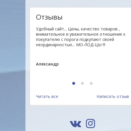
Отзывы
гие товары
Удобный сайт... Цены, качество товаров ,
нь отзывчивый.На
внимательное и уважительное отношение к
 доставлен
покупателю с порога подкупают своей
на. Буду
неординарностью... МО-ЛОД-ЦЫ !!!
Александр
Блокнот А6 32л. на скрепке
Блокнот А6 32л. на скрепке
BG "Трехмерная классика"
BG "Мотивация" Б6ск32
1
2
3
Б6ск32 12702 Россия
12745 Россия
1.14 руб.
1.14 руб.
Читать все
Написать отзыв
Подробнее
Подробнее