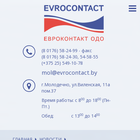
(8 0176) 58-24-99 - факс
(8 0176) 58-24-30, 54-58-55
(+375 25) 549-10-78
mol@evrocontact.by
г.Молодечно, ул.Виленская, 11а
пом.37
00
00
Время работы: с 8
до 18
(Пн-
Пт.)
00
00
Обед: с 13
до 14
ГЛАВНАЯ
НОВОСТИ