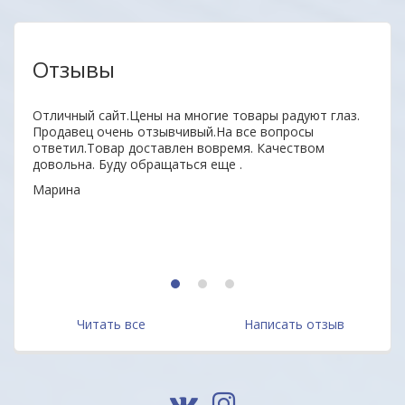
Отзывы
нь
Отличный сайт.Цены на многие товары радуют глаз.
Удобн
ыл
Продавец очень отзывчивый.На все вопросы
вним
 всем
ответил.Товар доставлен вовремя. Качеством
поку
довольна. Буду обращаться еще .
неор
Марина
Алек
1
2
3
Читать все
Написать отзыв