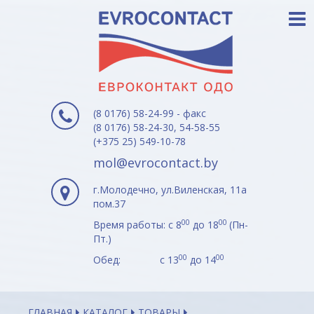
(8 0176) 58-24-99 - факс
(8 0176) 58-24-30, 54-58-55
(+375 25) 549-10-78
mol@evrocontact.by
г.Молодечно, ул.Виленская, 11а
пом.37
00
00
Время работы: с 8
до 18
(Пн-
Пт.)
00
00
Обед: с 13
до 14
ГЛАВНАЯ
КАТАЛОГ
ТОВАРЫ